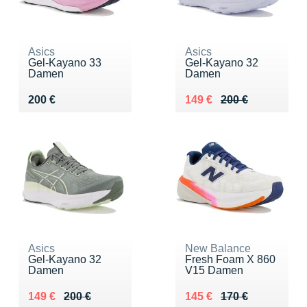
Asics
Asics
Gel-Kayano 33
Gel-Kayano 32
Damen
Damen
Vendu 200 €
Au lieu de 200 €
Vendu 149 €
200 €
149 €
200 €
Asics
New Balance
Gel-Kayano 32
Fresh Foam X 860
Damen
V15 Damen
Au lieu de 200 €
Vendu 149 €
Au lieu de 170 €
Vendu 145 €
149 €
200 €
145 €
170 €