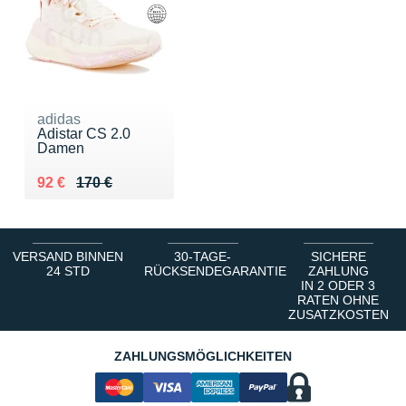
adidas
Adistar CS 2.0
Damen
Au lieu de 170 €
Vendu 92 €
92 €
170 €
VERSAND BINNEN
30-TAGE-
SICHERE
24 STD
RÜCKSENDEGARANTIE
ZAHLUNG
IN 2 ODER 3
RATEN OHNE
ZUSATZKOSTEN
ZAHLUNGSMÖGLICHKEITEN