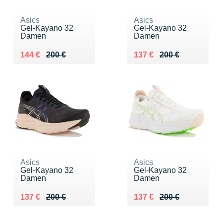
Asics
Asics
Gel-Kayano 32
Gel-Kayano 32
Damen
Damen
Au lieu de 200 €
Vendu 144 €
Au lieu de 200 €
Vendu 137 €
144 €
200 €
137 €
200 €
Asics
Asics
Gel-Kayano 32
Gel-Kayano 32
Damen
Damen
Au lieu de 200 €
Vendu 137 €
Au lieu de 200 €
Vendu 137 €
137 €
200 €
137 €
200 €