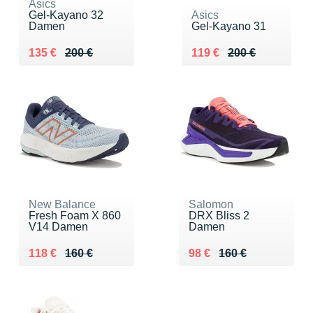
Asics
Gel-Kayano 32
Asics
Damen
Gel-Kayano 31
Au lieu de 200 €
Vendu 135 €
Au lieu de 200 €
Vendu 119 €
135 €
200 €
119 €
200 €
New Balance
Salomon
Fresh Foam X 860
DRX Bliss 2
V14 Damen
Damen
Au lieu de 160 €
Vendu 118 €
Au lieu de 160 €
Vendu 98 €
118 €
160 €
98 €
160 €