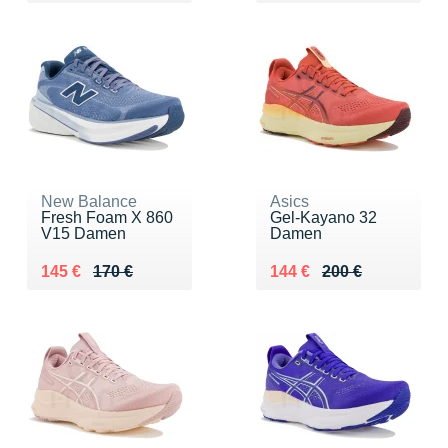
New Balance
Asics
Fresh Foam X 860
Gel-Kayano 32
V15 Damen
Damen
Au lieu de 170 €
Vendu 145 €
Au lieu de 200 €
Vendu 144 €
145 €
170 €
144 €
200 €