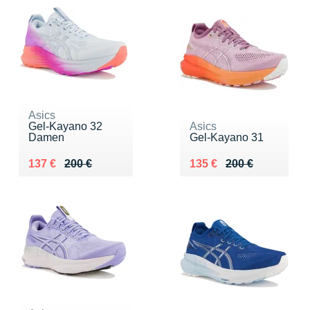
Asics
Gel-Kayano 32
Asics
Damen
Gel-Kayano 31
Au lieu de 200 €
Vendu 137 €
Au lieu de 200 €
Vendu 135 €
137 €
200 €
135 €
200 €