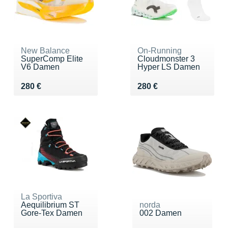
New Balance
On-Running
SuperComp Elite
Cloudmonster 3
V6 Damen
Hyper LS Damen
Vendu 280 €
Vendu 280 €
280 €
280 €
La Sportiva
Aequilibrium ST
norda
Gore-Tex Damen
002 Damen