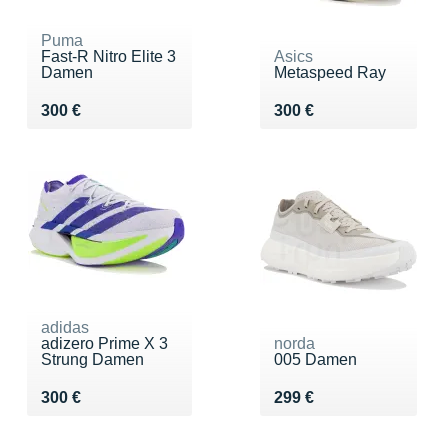
Puma
Fast-R Nitro Elite 3
Asics
Damen
Metaspeed Ray
Vendu 300 €
Vendu 300 €
300 €
300 €
adidas
adizero Prime X 3
norda
Strung Damen
005 Damen
Vendu 300 €
Vendu 299 €
300 €
299 €