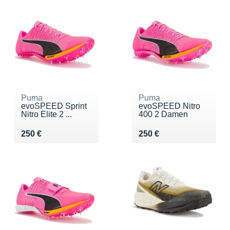
Puma
Puma
evoSPEED Sprint
evoSPEED Nitro
Nitro Elite 2 ...
400 2 Damen
Vendu 250 €
Vendu 250 €
250 €
250 €