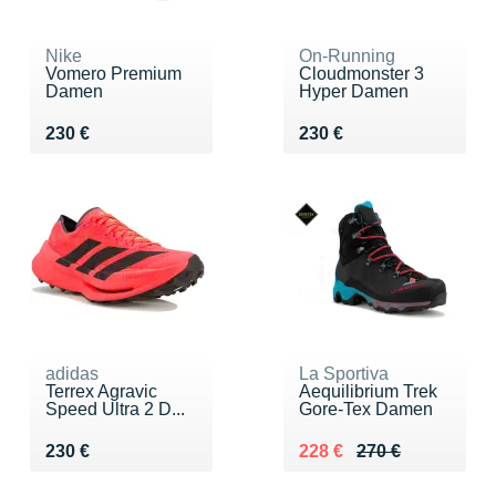
Nike
On-Running
Vomero Premium
Cloudmonster 3
Damen
Hyper Damen
Vendu 230 €
Vendu 230 €
230 €
230 €
adidas
La Sportiva
Terrex Agravic
Aequilibrium Trek
Speed Ultra 2 D...
Gore-Tex Damen
Vendu 230 €
Au lieu de 270 €
Vendu 228 €
230 €
228 €
270 €