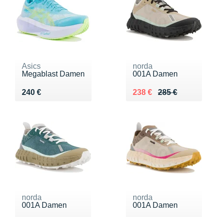
Asics
norda
Megablast Damen
001A Damen
Vendu 240 €
Au lieu de 285 €
Vendu 238 €
240 €
238 €
285 €
norda
norda
001A Damen
001A Damen