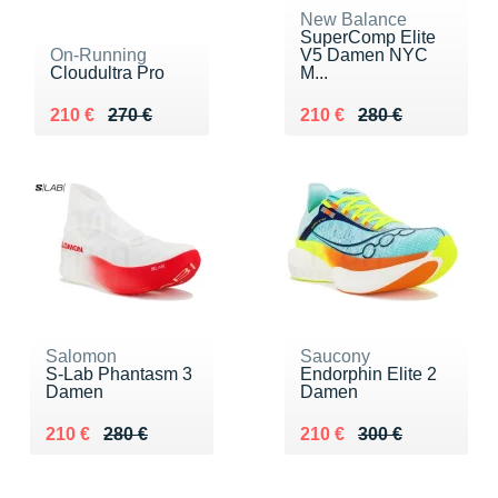
New Balance
SuperComp Elite
On-Running
V5 Damen NYC
Cloudultra Pro
M...
Au lieu de 270 €
Vendu 210 €
Au lieu de 280 €
Vendu 210 €
210 €
270 €
210 €
280 €
Salomon
Saucony
S-Lab Phantasm 3
Endorphin Elite 2
Damen
Damen
Au lieu de 280 €
Vendu 210 €
Au lieu de 300 €
Vendu 210 €
210 €
280 €
210 €
300 €