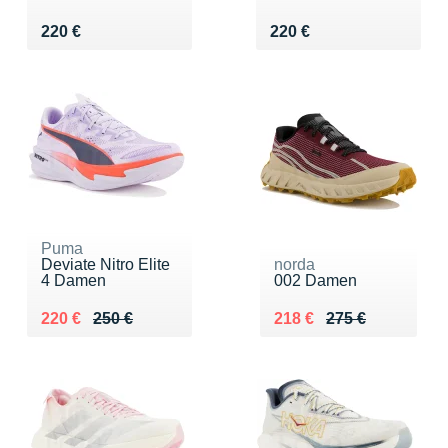
Vendu 220 €
Vendu 220 €
220 €
220 €
Puma
Deviate Nitro Elite
norda
4 Damen
002 Damen
Au lieu de 250 €
Vendu 220 €
Au lieu de 275 €
Vendu 218 €
220 €
250 €
218 €
275 €