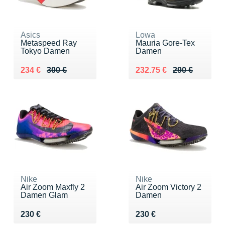
Asics
Lowa
Metaspeed Ray
Mauria Gore-Tex
Tokyo Damen
Damen
Au lieu de 300 €
Vendu 234 €
Au lieu de 290 €
Vendu 232.75 €
234 €
300 €
232.75 €
290 €
Nike
Nike
Air Zoom Maxfly 2
Air Zoom Victory 2
Damen Glam
Damen
Vendu 230 €
Vendu 230 €
230 €
230 €