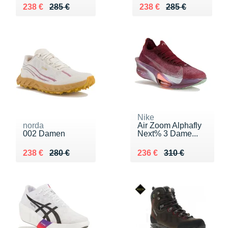
Au lieu de 285 €
Vendu 238 €
Au lieu de 285 €
Vendu 238 €
238 €
285 €
238 €
285 €
Nike
norda
Air Zoom Alphafly
002 Damen
Next% 3 Dame...
Au lieu de 280 €
Vendu 238 €
Au lieu de 310 €
Vendu 236 €
238 €
280 €
236 €
310 €