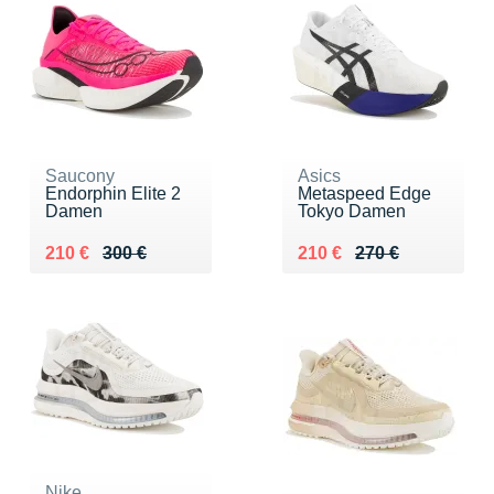
Saucony
Asics
Endorphin Elite 2
Metaspeed Edge
Damen
Tokyo Damen
Au lieu de 300 €
Vendu 210 €
Au lieu de 270 €
Vendu 210 €
210 €
300 €
210 €
270 €
Nike