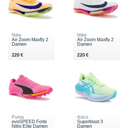
Nike
Nike
Air Zoom Maxfly 2
Air Zoom Maxfly 2
Damen
Damen
Vendu 220 €
Vendu 220 €
220 €
220 €
Puma
Asics
evoSPEED Forte
Superblast 3
Nitro Elite Damen
Damen