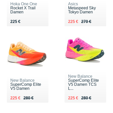
Hoka One One
Asics
Rocket X Trail
Metaspeed Sky
Damen
Tokyo Damen
Vendu 225 €
Au lieu de 270 €
Vendu 225 €
225 €
225 €
270 €
New Balance
New Balance
SuperComp Elite
SuperComp Elite
V5 Damen TCS
V5 Damen
L...
Au lieu de 280 €
Vendu 225 €
Au lieu de 280 €
Vendu 225 €
225 €
280 €
225 €
280 €