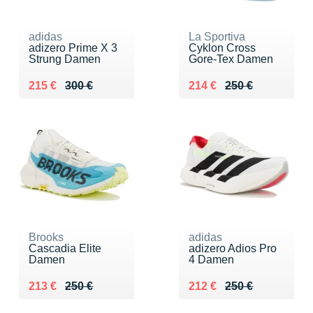
adidas
La Sportiva
adizero Prime X 3
Cyklon Cross
Strung Damen
Gore-Tex Damen
Au lieu de 300 €
Vendu 215 €
Au lieu de 250 €
Vendu 214 €
215 €
300 €
214 €
250 €
Brooks
adidas
Cascadia Elite
adizero Adios Pro
Damen
4 Damen
Au lieu de 250 €
Vendu 213 €
Au lieu de 250 €
Vendu 212 €
213 €
250 €
212 €
250 €