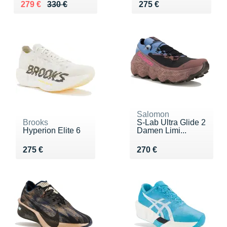
Au lieu de 330 €
Vendu 279 €
Vendu 275 €
279 €
330 €
275 €
Salomon
Brooks
S-Lab Ultra Glide 2
Hyperion Elite 6
Damen Limi...
Vendu 275 €
Vendu 270 €
275 €
270 €