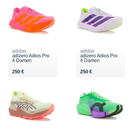
adidas
adidas
adizero Adios Pro
adizero Adios Pro
4 Damen
4 Damen
Vendu 250 €
Vendu 250 €
250 €
250 €