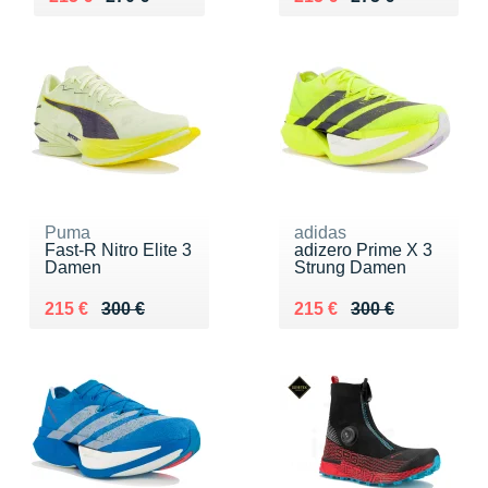
Puma
adidas
Fast-R Nitro Elite 3
adizero Prime X 3
Damen
Strung Damen
Au lieu de 300 €
Vendu 215 €
Au lieu de 300 €
Vendu 215 €
215 €
300 €
215 €
300 €