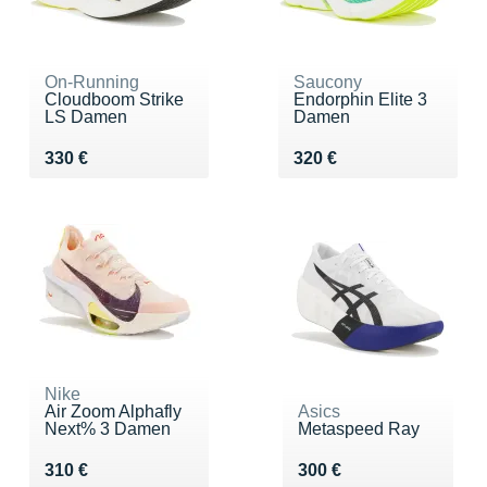
On-Running
Saucony
Cloudboom Strike
Endorphin Elite 3
LS Damen
Damen
Vendu 330 €
Vendu 320 €
330 €
320 €
Nike
Air Zoom Alphafly
Asics
Next% 3 Damen
Metaspeed Ray
Vendu 310 €
Vendu 300 €
310 €
300 €