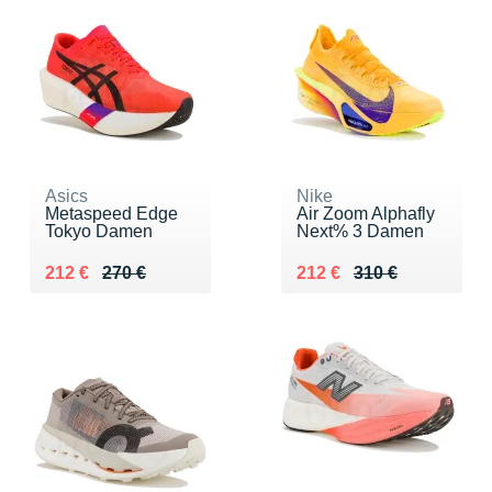
Asics
Nike
Metaspeed Edge
Air Zoom Alphafly
Tokyo Damen
Next% 3 Damen
Au lieu de 270 €
Vendu 212 €
Au lieu de 310 €
Vendu 212 €
212 €
270 €
212 €
310 €