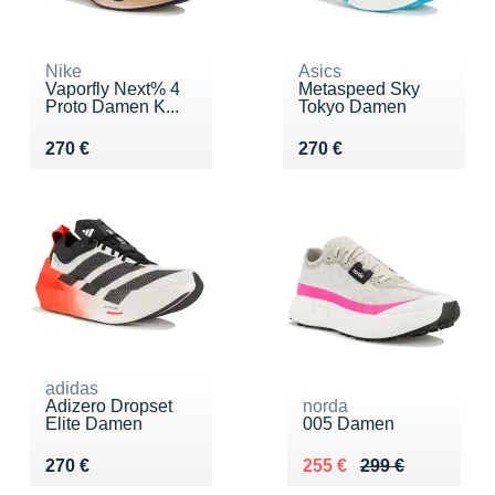
Nike
Asics
Vaporfly Next% 4
Metaspeed Sky
Proto Damen K...
Tokyo Damen
Vendu 270 €
Vendu 270 €
270 €
270 €
adidas
Adizero Dropset
norda
Elite Damen
005 Damen
Vendu 270 €
Au lieu de 299 €
Vendu 255 €
270 €
255 €
299 €