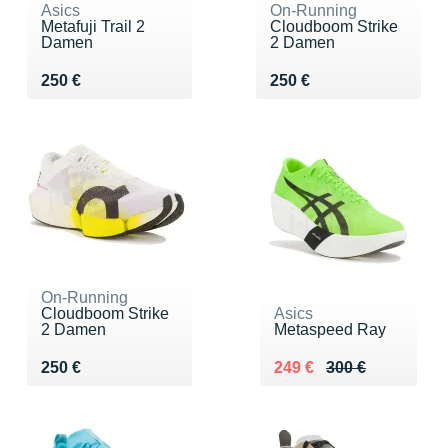
Asics
On-Running
Metafuji Trail 2
Cloudboom Strike
Damen
2 Damen
Vendu 250 €
Vendu 250 €
250 €
250 €
On-Running
Cloudboom Strike
Asics
2 Damen
Metaspeed Ray
Vendu 250 €
Au lieu de 300 €
Vendu 249 €
250 €
249 €
300 €