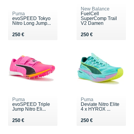
New Balance
Puma
FuelCell
evoSPEED Tokyo
SuperComp Trail
Nitro Long Jump...
V2 Damen
Vendu 250 €
Vendu 250 €
250 €
250 €
Puma
Puma
evoSPEED Triple
Deviate Nitro Elite
Jump Nitro Eli...
4 x HYROX ...
Vendu 250 €
Vendu 250 €
250 €
250 €