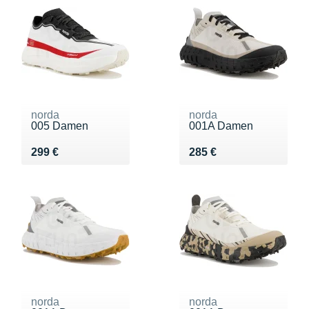
norda
norda
005 Damen
001A Damen
Vendu 299 €
Vendu 285 €
299 €
285 €
norda
norda