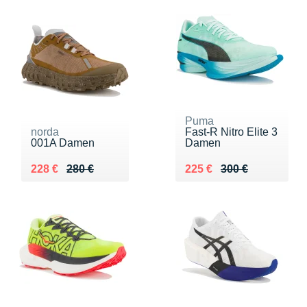
Puma
norda
Fast-R Nitro Elite 3
001A Damen
Damen
Au lieu de 280 €
Vendu 228 €
Au lieu de 300 €
Vendu 225 €
228 €
280 €
225 €
300 €