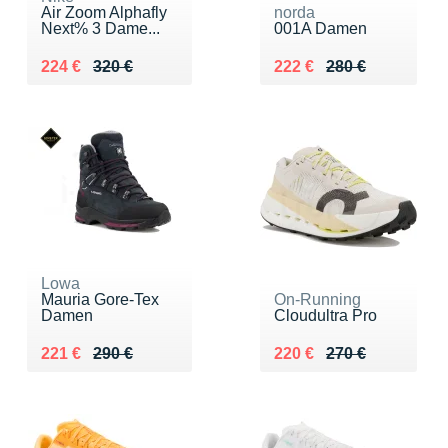
Air Zoom Alphafly
norda
Next% 3 Dame...
001A Damen
Au lieu de 320 €
Vendu 224 €
Au lieu de 280 €
Vendu 222 €
224 €
320 €
222 €
280 €
Lowa
Mauria Gore-Tex
On-Running
Damen
Cloudultra Pro
Au lieu de 290 €
Vendu 221 €
Au lieu de 270 €
Vendu 220 €
221 €
290 €
220 €
270 €