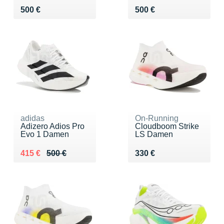
Vendu 500 €
Vendu 500 €
500 €
500 €
adidas
On-Running
Adizero Adios Pro
Cloudboom Strike
Evo 1 Damen
LS Damen
Au lieu de 500 €
Vendu 415 €
Vendu 330 €
415 €
500 €
330 €