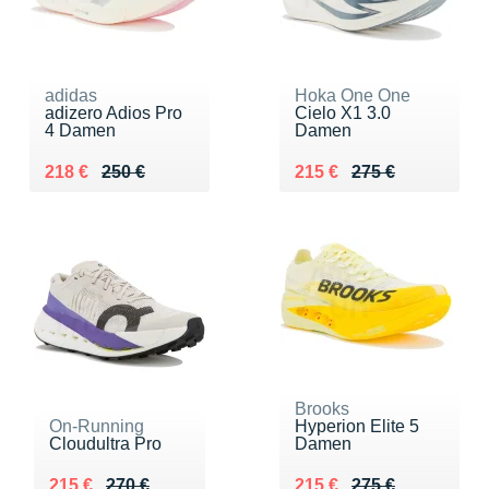
adidas
Hoka One One
adizero Adios Pro
Cielo X1 3.0
4 Damen
Damen
Au lieu de 250 €
Vendu 218 €
Au lieu de 275 €
Vendu 215 €
218 €
250 €
215 €
275 €
Brooks
On-Running
Hyperion Elite 5
Cloudultra Pro
Damen
Au lieu de 270 €
Vendu 215 €
Au lieu de 275 €
Vendu 215 €
215 €
270 €
215 €
275 €