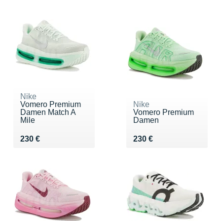
Nike
Vomero Premium
Nike
Damen Match A
Vomero Premium
Mile
Damen
Vendu 230 €
Vendu 230 €
230 €
230 €