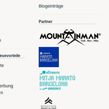
Blogeinträge
Partner
n
euevorteile
te
erbung
mm