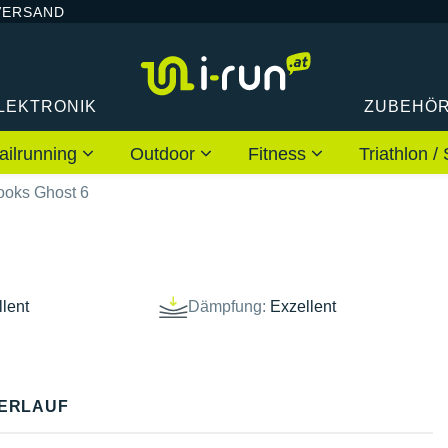
VERSAND
LEKTRONIK
ZUBEHÖ
ailrunning
Outdoor
Fitness
Triathlon
ooks Ghost 6
lent
Dämpfung:
Exzellent
ERLAUF