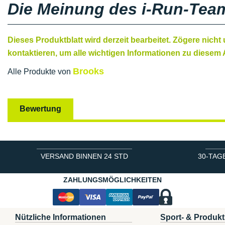
Die Meinung des i-Run-Tea
Dieses Produktblatt wird derzeit bearbeitet. Zögere nicht
kontaktieren, um alle wichtigen Informationen zu diesem A
Brooks
Alle Produkte von
Bewertung
VERSAND BINNEN 24 STD
30-TAG
ZAHLUNGSMÖGLICHKEITEN
Nützliche Informationen
Sport- & Produkt