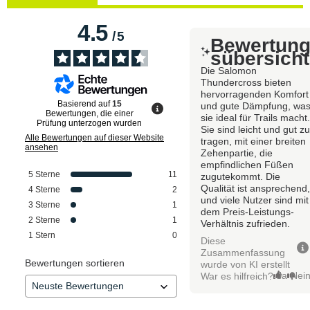
4.5
/
5
Bewertun
sübersicht
Die Salomon
Thundercross bieten
hervorragenden Komfort
Basierend auf
15
und gute Dämpfung, wa
Bewertungen, die einer
sie ideal für Trails macht
Prüfung unterzogen wurden
Sie sind leicht und gut z
Alle Bewertungen auf dieser Website
tragen, mit einer breiten
ansehen
Zehenpartie, die
empfindlichen Füßen
5
Sterne
11
zugutekommt. Die
Qualität ist ansprechend
4
Sterne
2
und viele Nutzer sind mit
3
Sterne
1
dem Preis-Leistungs-
2
Sterne
1
Verhältnis zufrieden.
1
Stern
0
Diese
Zusammenfassung
Bewertungen sortieren
wurde von KI erstellt
Ja
Nei
War es hilfreich?