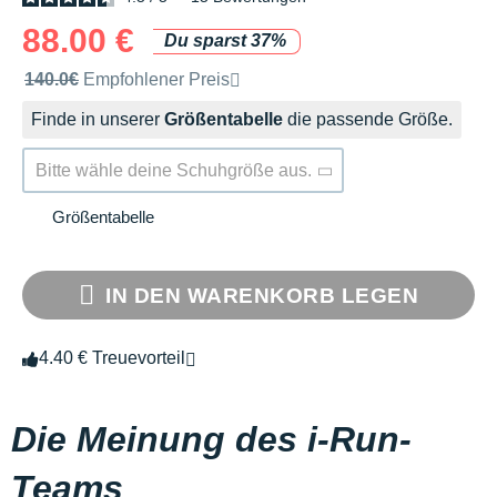
88.00 €
Du sparst 37%
Unverbindliche Preisempfehlung der Marke
140.0€
Empfohlener Preis
Finde in unserer
Größentabelle
die passende Größe.
Bitte wähle deine Schuhgröße aus.
Größentabelle
IN DEN WARENKORB LEGEN
4.40 € Treuevorteil
Die Meinung des i-Run-
Teams