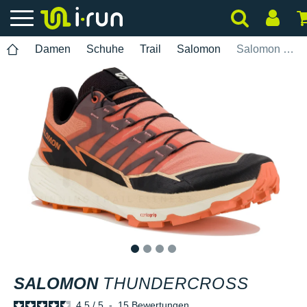
Damen
Schuhe
Trail
Salomon
Salomon Thundercross
1
2
3
4
SALOMON
THUNDERCROSS
4.5
/
5
-
15
Bewertungen