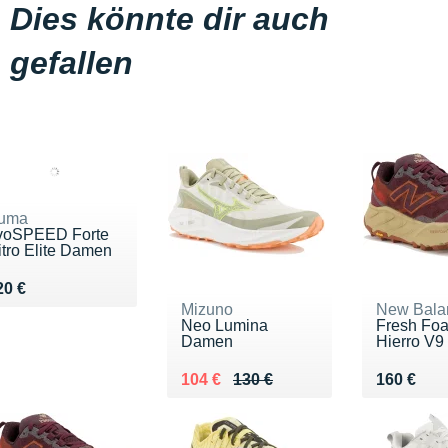
Dies könnte dir auch
gefallen
uma
voSPEED Forte
itro Elite Damen
endu 220 €
20 €
Mizuno
New Bala
Neo Lumina
Fresh Fo
Damen
Hierro V9
Au lieu de 130 €
Vendu 104 €
Vendu 16
104 €
130 €
160 €