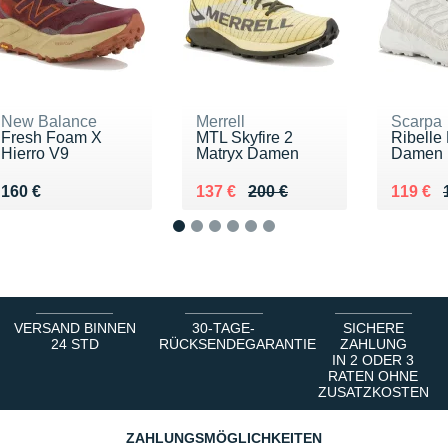
New Balance
Merrell
Scarpa
Fresh Foam X
MTL Skyfire 2
Ribelle
Hierro V9
Matryx Damen
Damen
Vendu 160 €
Au lieu de 200 €
Vendu 137 €
Au lieu
Vendu 
160 €
137 €
200 €
119 €
1
2
3
4
5
6
VERSAND BINNEN
30-TAGE-
SICHERE
24 STD
RÜCKSENDEGARANTIE
ZAHLUNG
IN 2 ODER 3
RATEN OHNE
ZUSATZKOSTEN
ZAHLUNGSMÖGLICHKEITEN