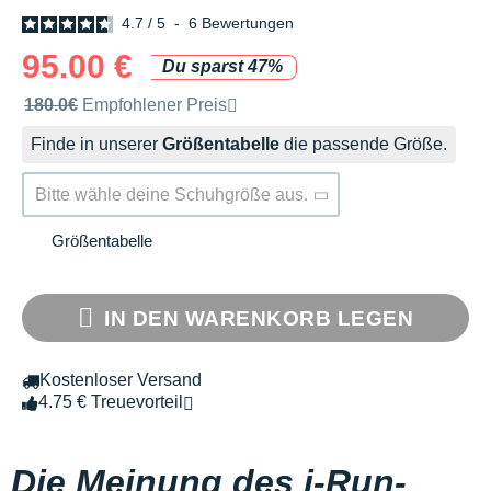
4.7
/
5
-
6
Bewertungen
95.00 €
Du sparst 47%
Unverbindliche Preisempfehlung der Marke
180.0€
Empfohlener Preis
Finde in unserer
Größentabelle
die passende Größe.
Bitte wähle deine Schuhgröße aus.
Größentabelle
IN DEN WARENKORB LEGEN
Kostenloser Versand
4.75 € Treuevorteil
Die Meinung des i-Run-