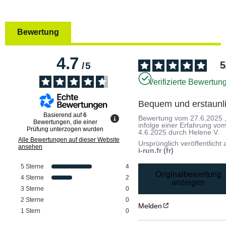
Bewertung
4.7
5
/
5
Verifizierte Bewertun
Bequem und erstaunl
Basierend auf
6
Bewertung vom
27.6.2025
Bewertungen, die einer
infolge einer Erfahrung vo
Prüfung unterzogen wurden
4.6.2025
durch
Helene V.
Alle Bewertungen auf dieser Website
Ursprünglich veröffentlicht 
ansehen
i-run.fr (fr)
5
Sterne
4
Originalbewertung
4
Sterne
2
anzeigen
3
Sterne
0
2
Sterne
0
Melden
1
Stern
0