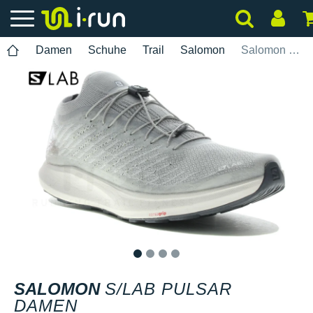
Damen
Schuhe
Trail
Salomon
Salomon S/Lab Pulsar Damen
1
2
3
4
SALOMON
S/LAB PULSAR
DAMEN