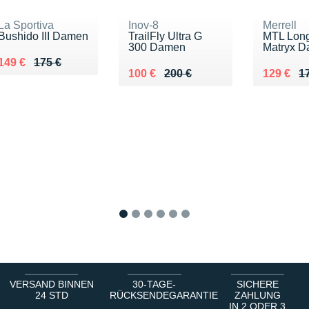
La Sportiva
Inov-8
Merrell
Bushido III Damen
TrailFly Ultra G
MTL Long
300 Damen
Matryx 
Au lieu de 175 €
Vendu 149 €
149 €
175 €
Au lieu de 200 €
Vendu 100 €
Au lieu d
Vendu 12
100 €
200 €
129 €
1
1
2
3
4
5
6
VERSAND BINNEN
30-TAGE-
SICHERE
24 STD
RÜCKSENDEGARANTIE
ZAHLUNG
IN 2 ODER 3