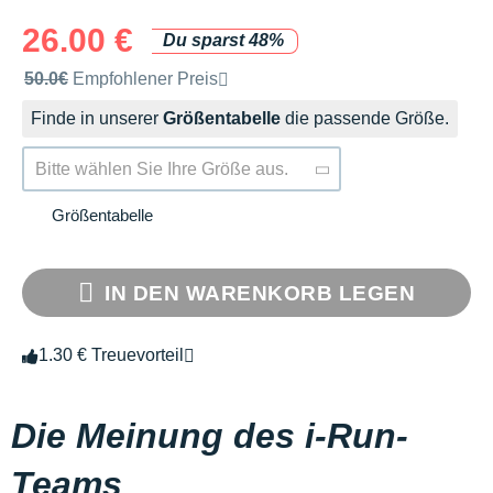
26.00 €
Du sparst 48%
Unverbindliche Preisempfehlung der Marke
50.0€
Empfohlener Preis
Finde in unserer
Größentabelle
die passende Größe.
Bitte wählen Sie Ihre Größe aus.
Größentabelle
IN DEN WARENKORB LEGEN
1.30 € Treuevorteil
Die Meinung des i-Run-
Teams