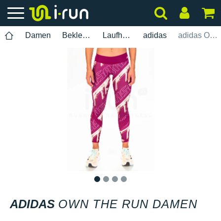
Damen
Bekleidung
Laufhosen
adidas
adidas Own The Run Damen
1
2
3
4
ADIDAS
OWN THE RUN DAMEN