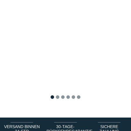
1
2
3
4
5
6
VERSAND BINNEN
30-TAGE-
SICHERE