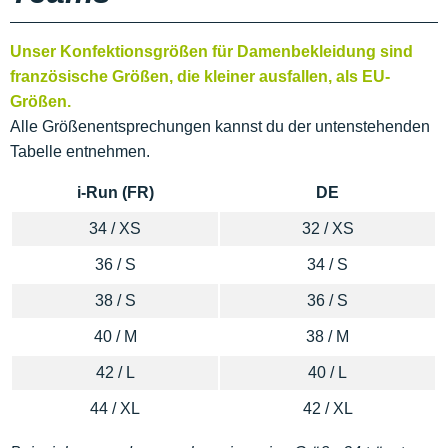
Unser Konfektionsgrößen für Damenbekleidung sind
französische Größen, die kleiner ausfallen, als EU-
Größen.
Alle Größenentsprechungen kannst du der untenstehenden
Tabelle entnehmen.
i-Run (FR)
DE
34 / XS
32 / XS
36 / S
34 / S
38 / S
36 / S
40 / M
38 / M
42 / L
40 / L
44 / XL
42 / XL