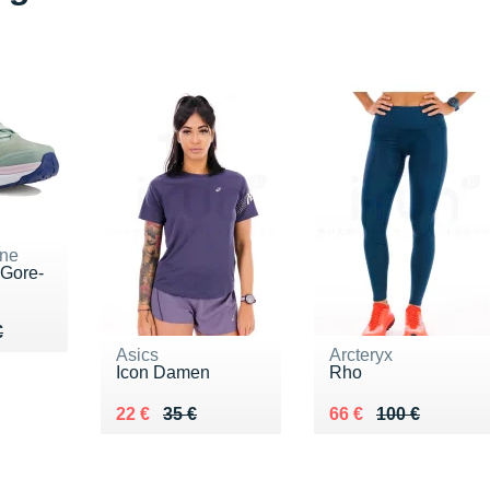
ne
Gore-
10 €
€
€
Asics
Arcteryx
Icon Damen
Rho
Au lieu de 35 €
Vendu 22 €
Au lieu de 100 €
Vendu 66 €
22 €
35 €
66 €
100 €