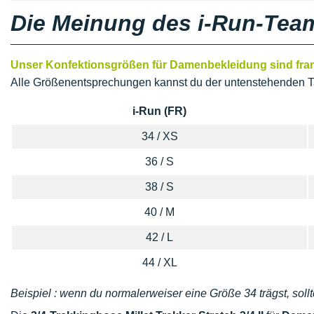
Die Meinung des i-Run-Tea
Unser Konfektionsgrößen für Damenbekleidung sind franz
Alle Größenentsprechungen kannst du der untenstehenden T
i-Run (FR)
34 / XS
36 / S
38 / S
40 / M
42 / L
44 / XL
Beispiel : wenn du normalerweiser eine Größe 34 trägst, sollt