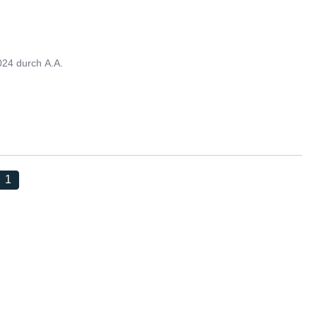
024
durch
A.A.
1