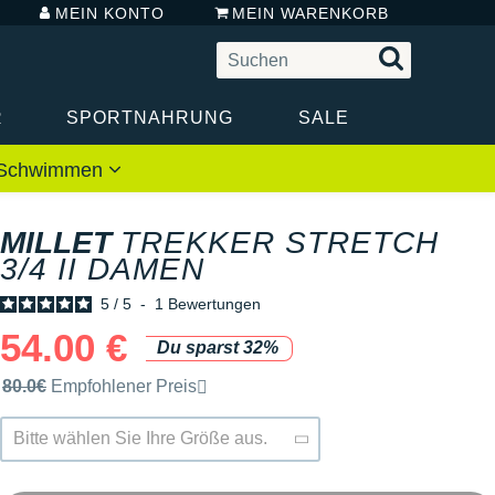
MEIN KONTO
MEIN WARENKORB
R
SPORTNAHRUNG
SALE
 / Schwimmen
MILLET
TREKKER STRETCH
3/4 II DAMEN
5
/
5
-
1
Bewertungen
54.00 €
Du sparst 32%
Unverbindliche Preisempfehlung der Marke
80.0€
Empfohlener Preis
Bitte wählen Sie Ihre Größe aus.