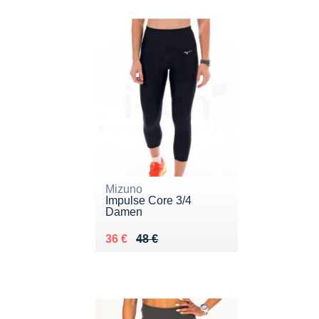
Mizuno
Impulse Core 3/4
Damen
Au lieu de 48 €
Vendu 36 €
36 €
48 €