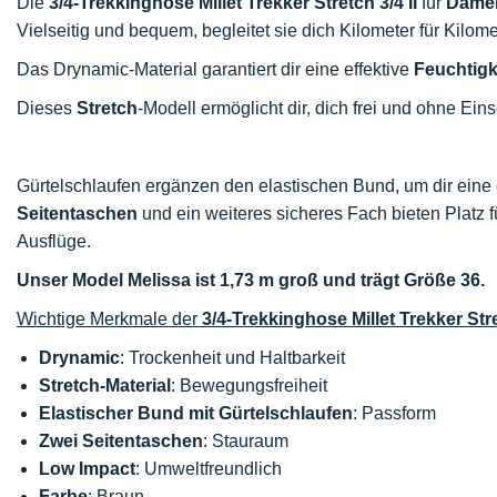
Die
3/4-Trekkinghose Millet Trekker Stretch 3/4 II
für
Dame
Vielseitig und bequem, begleitet sie dich Kilometer für Kilom
Das Drynamic-Material garantiert dir eine effektive
Feuchtigk
Dieses
Stretch
-Modell ermöglicht dir, dich frei und ohne E
Gürtelschlaufen ergänzen den elastischen Bund, um dir eine
Seitentaschen
und ein weiteres sicheres Fach bieten Platz
Ausflüge.
Unser Model Melissa ist 1,73 m groß und trägt Größe 36.
Wichtige Merkmale der
3/4-Trekkinghose Millet Trekker Stre
Drynamic
: Trockenheit und Haltbarkeit
Stretch-Material
: Bewegungsfreiheit
Elastischer Bund mit Gürtelschlaufen
: Passform
Zwei Seitentaschen
: Stauraum
Low Impact
: Umweltfreundlich
Farbe
: Braun