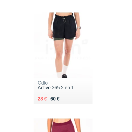
Odlo
Active 365 2 en 1
Au lieu de 60 €
Vendu 28 €
28 €
60 €