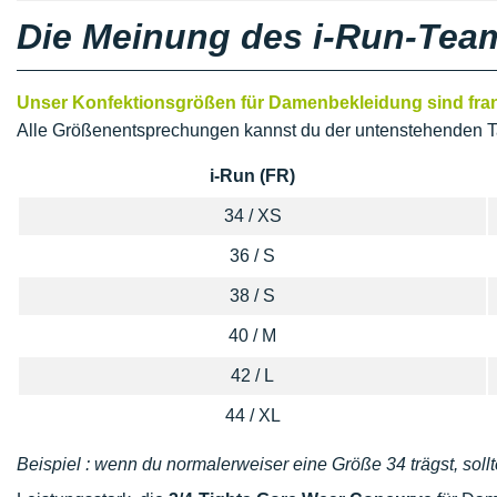
Die Meinung des i-Run-Tea
Unser Konfektionsgrößen für Damenbekleidung sind franz
Alle Größenentsprechungen kannst du der untenstehenden T
i-Run (FR)
34 / XS
36 / S
38 / S
40 / M
42 / L
44 / XL
Beispiel : wenn du normalerweiser eine Größe 34 trägst, sollt