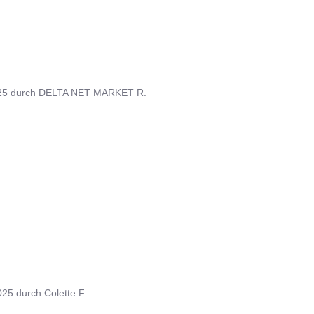
25
durch
DELTA NET MARKET R.
025
durch
Colette F.