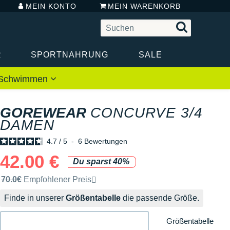
MEIN KONTO
MEIN WARENKORB
R
SPORTNAHRUNG
SALE
 / Schwimmen
GOREWEAR
CONCURVE 3/4
DAMEN
4.7
/
5
-
6
Bewertungen
42.00 €
Du sparst 40%
Unverbindliche Preisempfehlung der Marke
70.0€
Empfohlener Preis
Finde in unserer
Größentabelle
die passende Größe.
Größentabelle