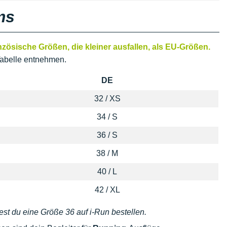
ms
ösische Größen, die kleiner ausfallen, als EU-Größen.
abelle entnehmen.
DE
32 / XS
34 / S
36 / S
38 / M
40 / L
42 / XL
est du eine Größe 36 auf i-Run bestellen.