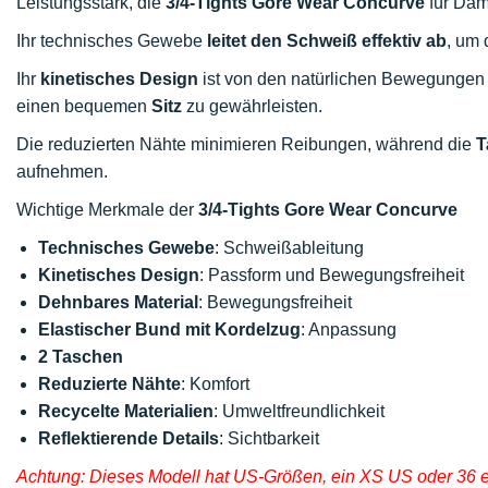
Leistungsstark, die
3/4-Tights Gore Wear Concurve
für Dam
Ihr technisches Gewebe
leitet den Schweiß effektiv ab
, um 
Ihr
kinetisches Design
ist von den natürlichen Bewegungen 
einen bequemen
Sitz
zu gewährleisten.
Die reduzierten Nähte minimieren Reibungen, während die
T
aufnehmen.
Wichtige Merkmale der
3/4-Tights Gore Wear Concurve
Technisches Gewebe
: Schweißableitung
Kinetisches Design
: Passform und Bewegungsfreiheit
Dehnbares Material
: Bewegungsfreiheit
Elastischer Bund mit Kordelzug
: Anpassung
2 Taschen
Reduzierte Nähte
: Komfort
Recycelte Materialien
: Umweltfreundlichkeit
Reflektierende Details
: Sichtbarkeit
Achtung: Dieses Modell hat US-Größen, ein XS US oder 36 