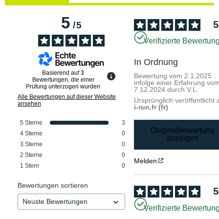
5
5
/
5
Verifizierte Bewertun
In Ordnung
Basierend auf
3
Bewertung vom
2.1.2025
,
Bewertungen, die einer
infolge einer Erfahrung vo
Prüfung unterzogen wurden
7.12.2024
durch
V.L.
Alle Bewertungen auf dieser Website
Ursprünglich veröffentlicht 
ansehen
i-run.fr (fr)
5
Sterne
3
Originalbewertung
4
Sterne
0
anzeigen
3
Sterne
0
2
Sterne
0
Melden
1
Stern
0
Bewertungen sortieren
5
Verifizierte Bewertun