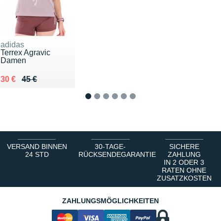
adidas
Terrex Agravic
Damen
Au lieu de 45 €
Vendu 30 €
30 €
45 €
1
2
3
4
5
6
VERSAND BINNEN
30-TAGE-
SICHERE
24 STD
RÜCKSENDEGARANTIE
ZAHLUNG
IN 2 ODER 3
RATEN OHNE
ZUSATZKOSTEN
ZAHLUNGSMÖGLICHKEITEN