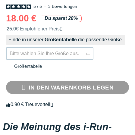
5
/
5
-
3
Bewertungen
18.00 €
Du sparst 28%
Unverbindliche Preisempfehlung der Marke
25.0€
Empfohlener Preis
Finde in unserer
Größentabelle
die passende Größe.
Bitte wählen Sie Ihre Größe aus.
Größentabelle
IN DEN WARENKORB LEGEN
0.90 € Treuevorteil
Die Meinung des i-Run-