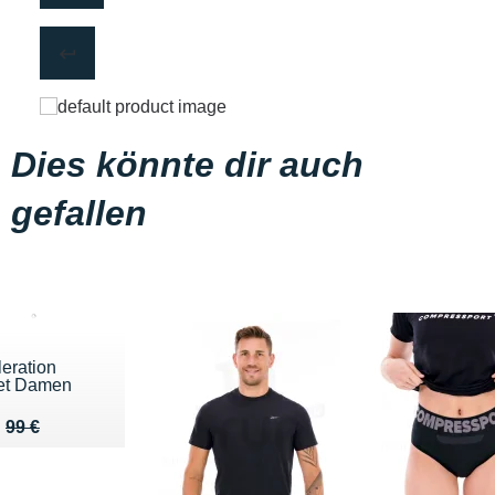
Dies könnte dir auch
gefallen
eration
et Damen
eu de 99 €
u 48 €
99 €