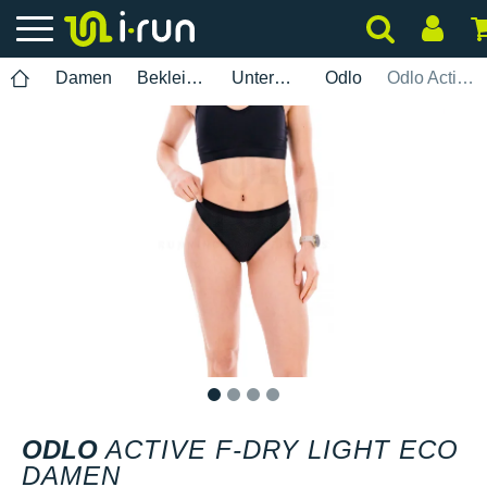
Damen
Bekleidung
Unterwäsche
Odlo
Odlo Active F-Dry Light ECO Damen
1
2
3
4
ODLO
ACTIVE F-DRY LIGHT ECO
DAMEN