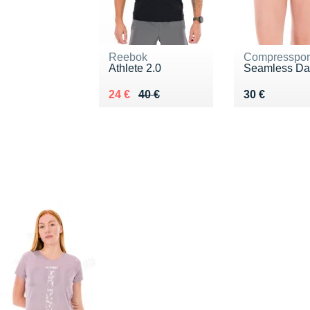
Reebok
Compresspor
Athlete 2.0
Seamless D
Au lieu de 40 €
Vendu 24 €
Vendu 30 €
24 €
40 €
30 €