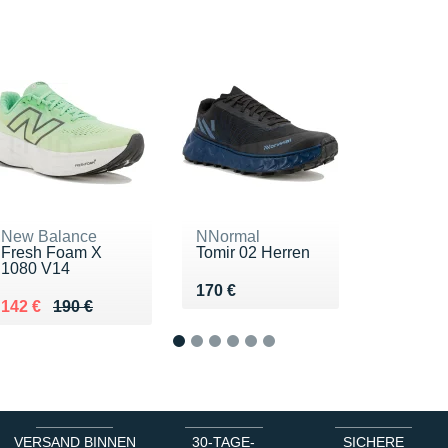
New Balance
NNormal
Fresh Foam X
Tomir 02 Herren
1080 V14
Vendu 170 €
170 €
Au lieu de 190 €
Vendu 142 €
142 €
190 €
1
2
3
4
5
6
VERSAND BINNEN
30-TAGE-
SICHERE