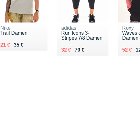
Nike
adidas
Roxy
Trail Damen
Run Icons 3-
Waves 
Stripes 7/8 Damen
Damen
Au lieu de 35 €
Vendu 21 €
21 €
35 €
Au lieu de 70 €
Vendu 32 €
Au lieu
Vendu 
32 €
70 €
52 €
1