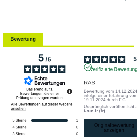
Bewertung
5
5
/
5
Verifizierte Bewertun
RAS
Basierend auf
1
Bewertung vom
14.12.202
Bewertungen, die einer
infolge einer Erfahrung vo
Prüfung unterzogen wurden
19.11.2024
durch
F.G.
Alle Bewertungen auf dieser Website
Ursprünglich veröffentlicht 
ansehen
i-run.fr (fr)
5
Sterne
1
Originalbewertung
4
Sterne
0
anzeigen
3
Sterne
0