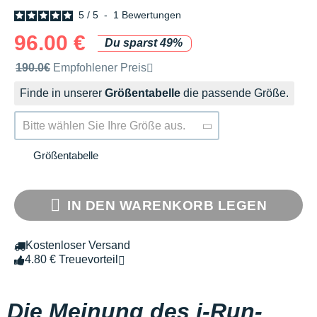
5
/
5
-
1
Bewertungen
96.00 €
Du sparst 49%
Unverbindliche Preisempfehlung der Marke
190.0€
Empfohlener Preis
Finde in unserer
Größentabelle
die passende Größe.
Bitte wählen Sie Ihre Größe aus.
Größentabelle
IN DEN WARENKORB LEGEN
Kostenloser Versand
4.80 € Treuevorteil
Die Meinung des i-Run-