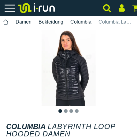
Damen
Bekleidung
Columbia
Columbia Labyrinth Loop Hooded Damen
1
2
3
4
COLUMBIA
LABYRINTH LOOP
HOODED DAMEN