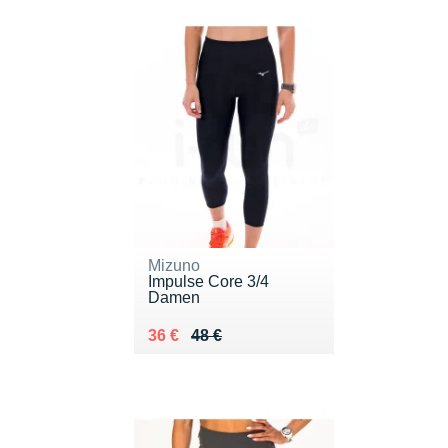
Mizuno
Impulse Core 3/4
Damen
Au lieu de 48 €
Vendu 36 €
36 €
48 €