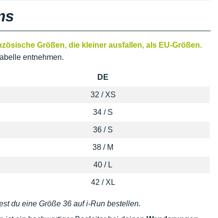
ms
ösische Größen, die kleiner ausfallen, als EU-Größen.
abelle entnehmen.
DE
32 / XS
34 / S
36 / S
38 / M
40 / L
42 / XL
est du eine Größe 36 auf i-Run bestellen.