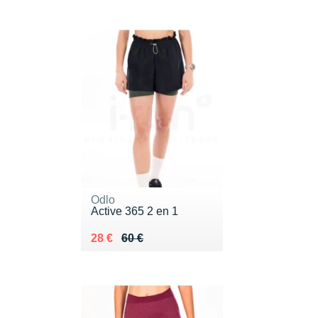
Odlo
Active 365 2 en 1
Au lieu de 60 €
Vendu 28 €
28 €
60 €