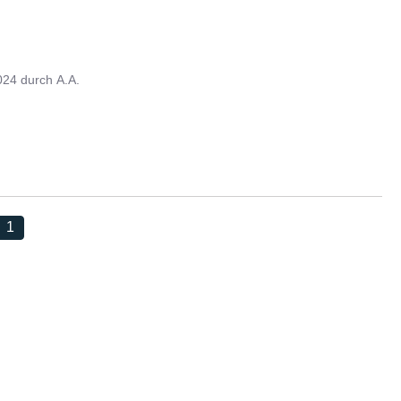
024
durch
A.A.
1