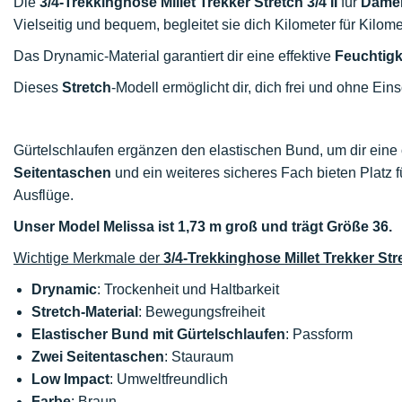
Die
3/4-Trekkinghose Millet Trekker Stretch 3/4 II
für
Dame
Vielseitig und bequem, begleitet sie dich Kilometer für Kilom
Das Drynamic-Material garantiert dir eine effektive
Feuchtigk
Dieses
Stretch
-Modell ermöglicht dir, dich frei und ohne E
Gürtelschlaufen ergänzen den elastischen Bund, um dir eine
Seitentaschen
und ein weiteres sicheres Fach bieten Platz
Ausflüge.
Unser Model Melissa ist 1,73 m groß und trägt Größe 36.
Wichtige Merkmale der
3/4-Trekkinghose Millet Trekker Stre
Drynamic
: Trockenheit und Haltbarkeit
Stretch-Material
: Bewegungsfreiheit
Elastischer Bund mit Gürtelschlaufen
: Passform
Zwei Seitentaschen
: Stauraum
Low Impact
: Umweltfreundlich
Farbe
: Braun