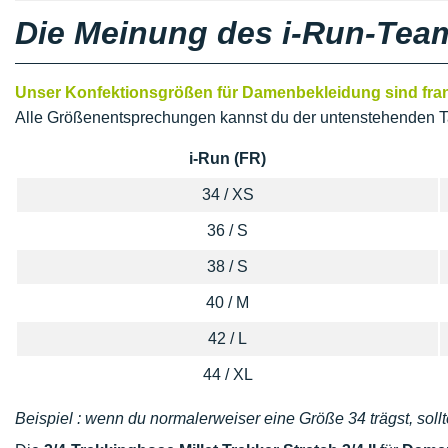
Die Meinung des i-Run-Tea
Unser Konfektionsgrößen für Damenbekleidung sind franz
Alle Größenentsprechungen kannst du der untenstehenden T
i-Run (FR)
34 / XS
36 / S
38 / S
40 / M
42 / L
44 / XL
Beispiel : wenn du normalerweiser eine Größe 34 trägst, sollt