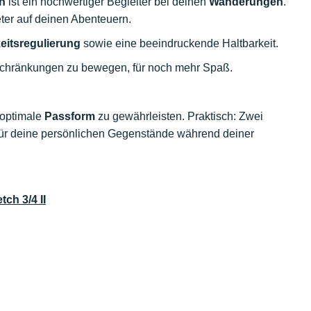
n
ist ein hochwertiger Begleiter bei deinen
Wanderungen
.
eter auf deinen Abenteuern.
eitsregulierung
sowie eine beeindruckende Haltbarkeit.
inschränkungen zu bewegen, für noch mehr Spaß.
 optimale
Passform
zu gewährleisten. Praktisch: Zwei
 für deine persönlichen Gegenstände während deiner
tch 3/4 II