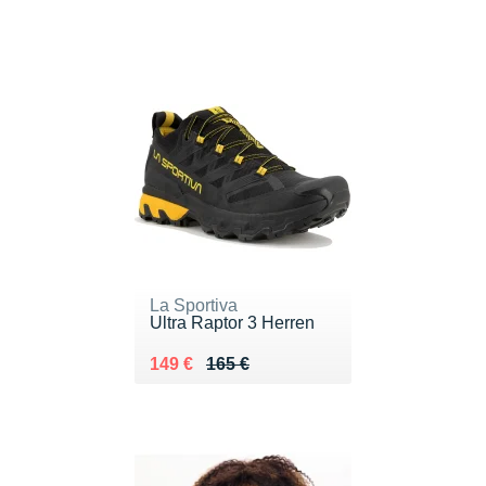
La Sportiva
Ultra Raptor 3 Herren
Au lieu de 165 €
Vendu 149 €
149 €
165 €