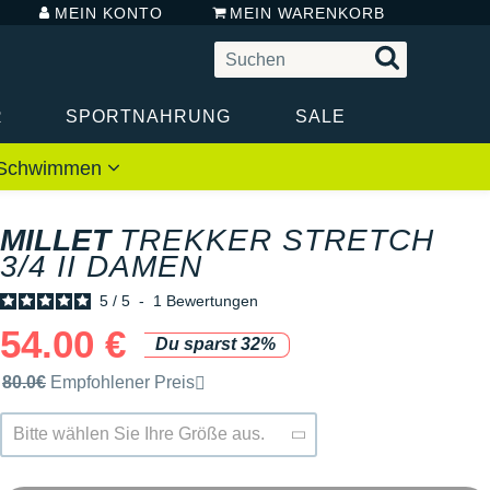
MEIN KONTO
MEIN WARENKORB
R
SPORTNAHRUNG
SALE
 / Schwimmen
MILLET
TREKKER STRETCH
3/4 II DAMEN
5
/
5
-
1
Bewertungen
54.00 €
Du sparst 32%
Unverbindliche Preisempfehlung der Marke
80.0€
Empfohlener Preis
Bitte wählen Sie Ihre Größe aus.