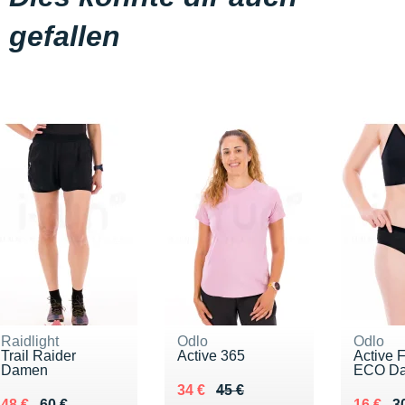
gefallen
Raidlight
Odlo
Odlo
Trail Raider
Active 365
Active F
Damen
ECO D
Au lieu de 45 €
Vendu 34 €
34 €
45 €
Au lieu de 60 €
Vendu 48 €
Au lieu
Vendu 
48 €
60 €
16 €
3