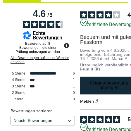
4.6
4
/
5
Verifizierte Bewertun
Bequem und mit guter
Passform
Basierend auf
8
Bewertungen, die einer
Bewertung vom
4.8.2026
,
Prüfung unterzogen wurden
infolge einer Erfahrung vo
Alle Bewertungen auf dieser Website
16.7.2026
durch
Marco P.
ansehen
Ursprünglich veröffentlicht 
i-run.it (it)
5
Sterne
6
4
Sterne
1
Originalbewertung
3
Sterne
1
anzeigen
2
Sterne
0
1
Stern
0
Melden
Bewertungen sortieren
5
Verifizierte Bewertun