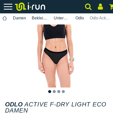
Damen
Bekleidung
Unterwäsche
Odlo
Odlo Active F-Dry Light ECO Damen
1
2
3
4
ODLO
ACTIVE F-DRY LIGHT ECO
DAMEN