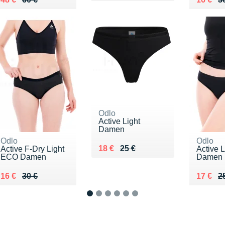
Odlo
Active Light
Damen
Odlo
Odlo
Au lieu de 25 €
Vendu 18 €
18 €
25 €
Active F-Dry Light
Active L
ECO Damen
Damen
Au lieu de 30 €
Vendu 16 €
Au lieu
Vendu 
16 €
30 €
17 €
2
1
2
3
4
5
6