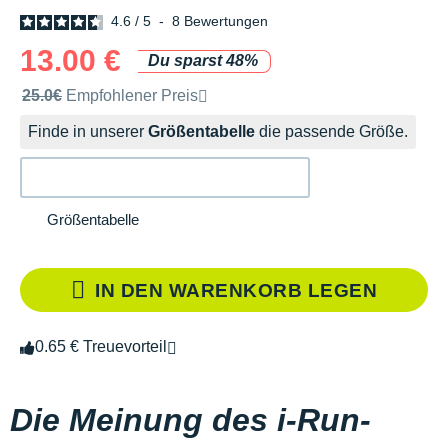
4.6
/
5
-
8
Bewertungen
13.00 €
Du sparst 48%
Unverbindliche Preisempfehlung der Marke
25.0€
Empfohlener Preis
Finde in unserer
Größentabelle
die passende Größe.
Größentabelle
IN DEN WARENKORB LEGEN
0.65 € Treuevorteil
Die Meinung des i-Run-