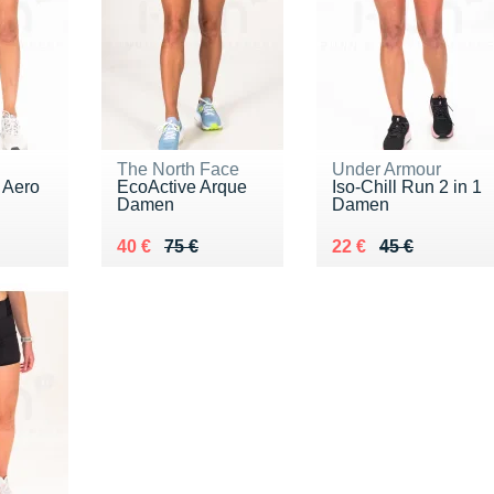
The North Face
Under Armour
 Aero
ÉcoActive Arque
Iso-Chill Run 2 in 1
Damen
Damen
0 €
Au lieu de 75 €
Vendu 40 €
Au lieu de 45 €
Vendu 22 €
40 €
75 €
22 €
45 €