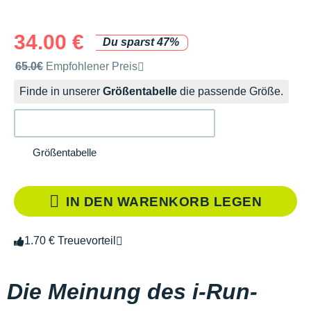
34.00 €
Du sparst 47%
Unverbindliche Preisempfehlung der Marke
65.0€
Empfohlener Preis
Finde in unserer
Größentabelle
die passende Größe.
Größentabelle
IN DEN WARENKORB LEGEN
1.70 € Treuevorteil
Die Meinung des i-Run-