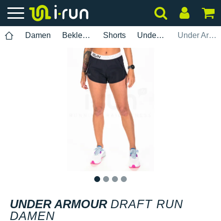
Damen
Bekleidung
Shorts
Under Armour
Under Armour Draft Run Damen
1
2
3
4
UNDER ARMOUR
DRAFT RUN
DAMEN