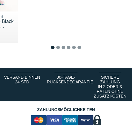
rt
 Black
..
0 €
1
2
3
4
5
6
VERSAND BINNEN
30-TAGE-
SICHERE
24 STD
RÜCKSENDEGARANTIE
ZAHLUNG
IN 2 ODER 3
RATEN OHNE
ZUSATZKOSTEN
ZAHLUNGSMÖGLICHKEITEN