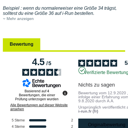
Beispiel : wenn du normalerweiser eine Größe 34 trägst,
solltest du eine Größe 36 auf i-Run bestellen.
Mehr anzeigen
Bewertung
4.5
5
/
5
Verifizierte Bewertun
Nichts zu sagen
Basierend auf
4
Bewertung vom
12.9.2020
Bewertungen, die einer
infolge einer Erfahrung vo
Prüfung unterzogen wurden
9.8.2020
durch
A.A.
Alle Bewertungen auf dieser Website
Ursprünglich veröffentlicht 
ansehen
i-run.fr (fr)
5
Sterne
2
Originalbewertung
4
Sterne
2