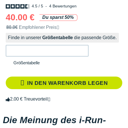
4.5
/
5
-
4
Bewertungen
40.00 €
Du sparst 50%
Unverbindliche Preisempfehlung der Marke
80.0€
Empfohlener Preis
Finde in unserer
Größentabelle
die passende Größe.
Größentabelle
IN DEN WARENKORB LEGEN
2.00 € Treuevorteil
Die Meinung des i-Run-