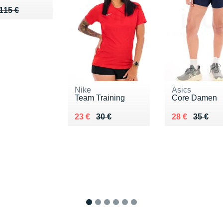
u de 115 €
 78 €
115 €
Nike
Asics
Team Training
Core Damen
Au lieu de 30 €
Vendu 23 €
Au lieu de 35 
Vendu 28 €
23 €
30 €
28 €
35 €
1
2
3
4
5
6