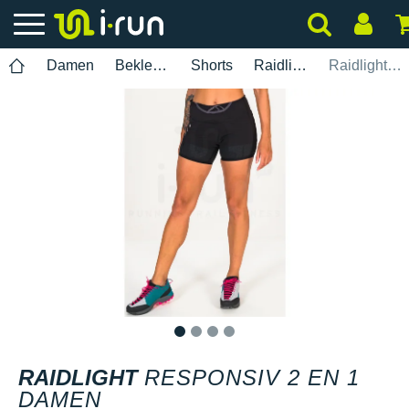
Damen
Bekleidung
Shorts
Raidlight
Raidlight Responsiv 2 en 1 Damen
1
2
3
4
RAIDLIGHT
RESPONSIV 2 EN 1
DAMEN