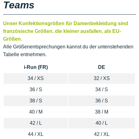
Teams
Unser Konfektionsgrößen für Damenbekleidung sind
französische Größen, die kleiner ausfallen, als EU-
Größen.
Alle Größenentsprechungen kannst du der untenstehenden
Tabelle entnehmen.
i-Run (FR)
DE
34 / XS
32 / XS
36 / S
34 / S
38 / S
36 / S
40 / M
38 / M
42 / L
40 / L
44 / XL
42 / XL