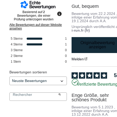
Gut, bequem
Basierend auf
2
Bewertung vom
22.2.2024
Bewertungen, die einer
infolge einer Erfahrung vo
Prüfung unterzogen wurden
19.1.2024
durch
A.A.
Alle Bewertungen auf dieser Website
Ursprünglich veröffentlicht 
ansehen
i-run.fr (fr)
5
Sterne
1
Originalbewertung
4
Sterne
1
anzeigen
3
Sterne
0
2
Sterne
0
Melden
1
Stern
0
Bewertungen sortieren
5
Verifizierte Bewertun
Enge Größe, sehr 
schönes Produkt
Bewertung vom
5.1.2023
,
infolge einer Erfahrung vo
13.12.2022
durch
A.A.