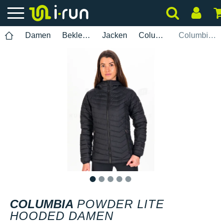
Damen
Bekleidung
Jacken
Columbia
Columbia Powder Lite Hooded Damen
1
2
3
4
5
COLUMBIA
POWDER LITE
HOODED DAMEN