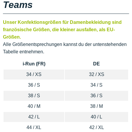
Teams
Unser Konfektionsgrößen für Damenbekleidung sind
französische Größen, die kleiner ausfallen, als EU-
Größen.
Alle Größenentsprechungen kannst du der untenstehenden
Tabelle entnehmen.
i-Run (FR)
DE
34 / XS
32 / XS
36 / S
34 / S
38 / S
36 / S
40 / M
38 / M
42 / L
40 / L
44 / XL
42 / XL