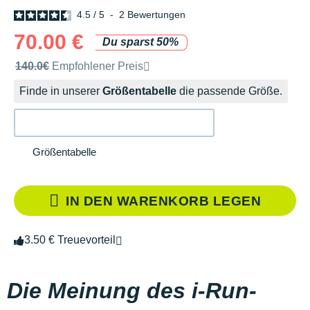
4.5
/
5
-
2
Bewertungen
70.00 €
Du sparst 50%
Unverbindliche Preisempfehlung der Marke
140.0€
Empfohlener Preis
Finde in unserer
Größentabelle
die passende Größe.
Größentabelle
IN DEN WARENKORB LEGEN
3.50 € Treuevorteil
Die Meinung des i-Run-