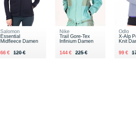
Salomon
Nike
Odlo
Essential
Trail Gore-Tex
X-Alp P
Midfleece Damen
Infinium Damen
Knit D
Au lieu de 120 €
Vendu 66 €
Au lieu de 225 €
Vendu 144 €
Au lieu
Vendu 
66 €
120 €
144 €
225 €
99 €
1