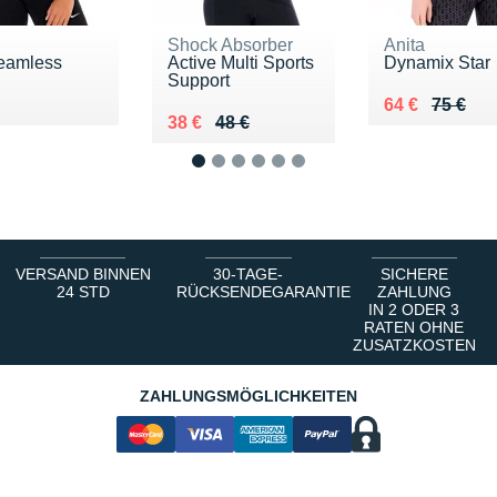
Shock Absorber
Anita
eamless
Active Multi Sports
Dynamix Star
Support
 40 €
Au lieu de 75
Vendu 64 €
64 €
75 €
Au lieu de 48 €
Vendu 38 €
38 €
48 €
1
2
3
4
5
6
VERSAND BINNEN
30-TAGE-
SICHERE
24 STD
RÜCKSENDEGARANTIE
ZAHLUNG
IN 2 ODER 3
RATEN OHNE
ZUSATZKOSTEN
ZAHLUNGSMÖGLICHKEITEN