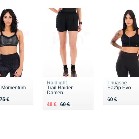
Raidlight
Thuasne
e Momentum
Trail Raider
Eaz'ip Evo
Damen
u de 75 €
 56 €
Vendu 60 €
75 €
60 €
Au lieu de 60 €
Vendu 48 €
48 €
60 €