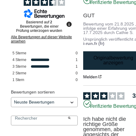
Verifizierte Bewertun
GUT
Basierend auf
2
Bewertung vom
21.8.2025
Bewertungen, die einer
infolge einer Erfahrung vo
Prüfung unterzogen wurden
17.7.2025
durch
Cathie S.
Alle Bewertungen auf dieser Website
Ursprünglich veröffentlicht 
ansehen
i-run.fr (fr)
5
Sterne
0
Originalbewertung
4
Sterne
1
anzeigen
3
Sterne
1
2
Sterne
0
Melden
1
Stern
0
Bewertungen sortieren
3
Verifizierte Bewertun
Ich habe nicht die 
richtige Größe 
genommen, aber 
angesichts der 