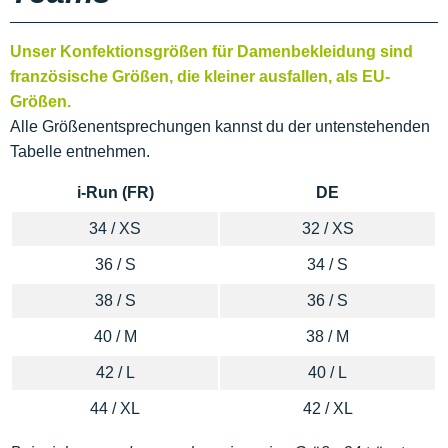
Unser Konfektionsgrößen für Damenbekleidung sind
französische Größen, die kleiner ausfallen, als EU-
Größen.
Alle Größenentsprechungen kannst du der untenstehenden
Tabelle entnehmen.
i-Run (FR)
DE
34 / XS
32 / XS
36 / S
34 / S
38 / S
36 / S
40 / M
38 / M
42 / L
40 / L
44 / XL
42 / XL