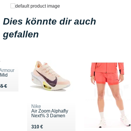
Dies könnte dir auch
gefallen
Armour
y Mid
u de 45 €
22 €
45 €
Nike
Air Zoom Alphafly
Next% 3 Damen
Vendu 310 €
310 €