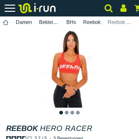
Damen
Bekleidung
BHs
Reebok
Reebok Hero Racer
1
2
3
4
REEBOK
HERO RACER
3.7
/
5
-
3
Bewertungen