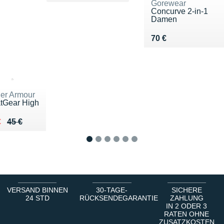
Gorewear
Concurve 2-in-1
Damen
Vendu 70 €
70 €
er Armour
tGear High
ieu de 45 €
du 22 €
€
45 €
1
2
3
4
5
6
VERSAND BINNEN
30-TAGE-
SICHERE
24 STD
RÜCKSENDEGARANTIE
ZAHLUNG
IN 2 ODER 3
RATEN OHNE
ZUSATZKOSTEN