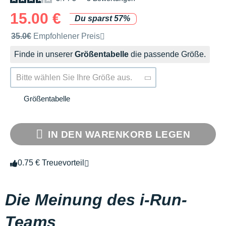
15.00 €
Du sparst 57%
Unverbindliche Preisempfehlung der Marke
35.0€
Empfohlener Preis
Finde in unserer
Größentabelle
die passende Größe.
Bitte wählen Sie Ihre Größe aus.
Größentabelle
IN DEN WARENKORB LEGEN
0.75 € Treuevorteil
Die Meinung des i-Run-
Teams