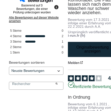
lassen sich nach dem 
Basierend auf
3
Waschen nur schwer 
Bewertungen, die einer
wieder anziehen.
Prüfung unterzogen wurden
Alle Bewertungen auf dieser Website
Bewertung vom
17.3.2021
ansehen
infolge einer Erfahrung vo
22.2.2021
durch
A.A.
5
Sterne
0
Ursprünglich veröffentlicht 
i-run.fr (fr)
4
Sterne
2
3
Sterne
1
Originalbewertung
2
Sterne
0
anzeigen
1
Stern
0
Bewertungen sortieren
Melden
4
Verifizierte Bewertun
In Ordnung
Bewertung vom
6.1.2021
,
infolge einer Erfahrung vo