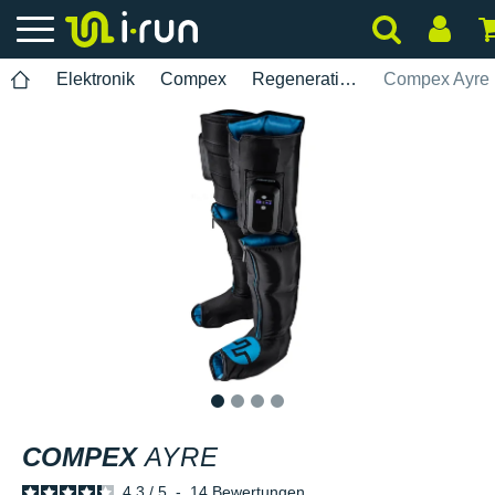
Elektronik
Compex
Regeneration
Compex Ayre
1
2
3
4
COMPEX
AYRE
4.3
/
5
-
14
Bewertungen