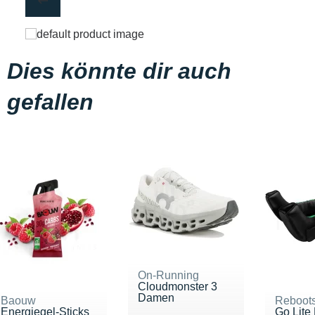
Dies könnte dir auch
gefallen
On-Running
Cloudmonster 3
Damen
Baouw
Reboot
Energiegel-Sticks
Go Lite