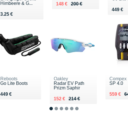
Himbeere & G...
Au lieu de 200 €
Vendu 148 €
148 €
200 €
Vendu 
449 €
Vendu 3.25 €
3.25 €
Reboots
Oakley
Compex
Go Lite Boots
Radar EV Path
SP 4.0
Prizm Saphir
Vendu 449 €
Au lieu 
Vendu 5
449 €
559 €
6
Au lieu de 214 €
Vendu 152 €
152 €
214 €
1
2
3
4
5
6