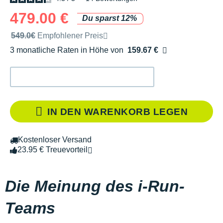
479.00 €
Du sparst 12%
Unverbindliche Preisempfehlung der Marke
549.0€
Empfohlener Preis
3 monatliche Raten in Höhe von
159.67 €
Ohne Zusatzkosten
IN DEN WARENKORB LEGEN
Kostenloser Versand
23.95 € Treuevorteil
Die Meinung des i-Run-
Teams