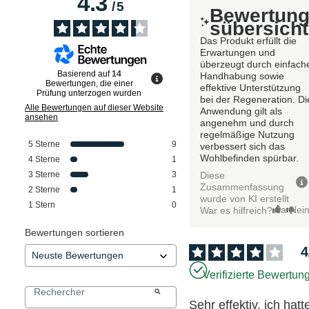
4.3
/
5
Bewertun
sübersicht
Das Produkt erfüllt die
Erwartungen und
überzeugt durch einfach
Basierend auf
14
Handhabung sowie
Bewertungen, die einer
effektive Unterstützung
Prüfung unterzogen wurden
bei der Regeneration. Di
Alle Bewertungen auf dieser Website
Anwendung gilt als
ansehen
angenehm und durch
regelmäßige Nutzung
5
Sterne
9
verbessert sich das
Wohlbefinden spürbar.
4
Sterne
1
Diese
3
Sterne
3
Zusammenfassung
2
Sterne
1
wurde von KI erstellt
1
Stern
0
Ja
Nei
War es hilfreich?
Bewertungen sortieren
4
Verifizierte Bewertun
Sehr effektiv, ich hatte