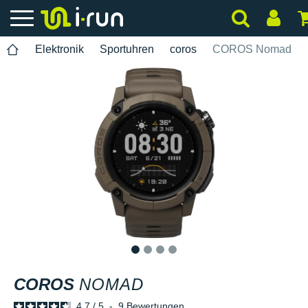
Elektronik
Sportuhren
coros
COROS Nomad
1
2
3
4
COROS
NOMAD
4.7
/
5
-
9
Bewertungen