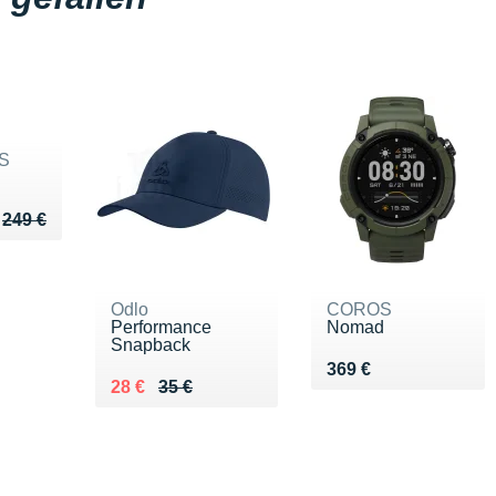
S
u de 249 €
229 €
249 €
Odlo
COROS
Performance
Nomad
Snapback
Vendu 369 €
369 €
Au lieu de 35 €
Vendu 28 €
28 €
35 €