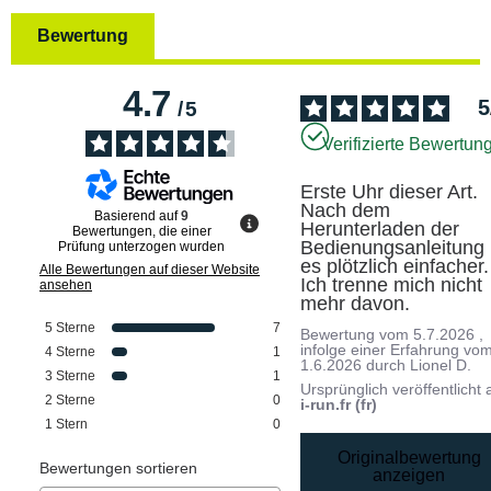
Bewertung
4.7
5
/
5
Verifizierte Bewertun
Erste Uhr dieser Art. 
Nach dem 
Basierend auf
9
Herunterladen der 
Bewertungen, die einer
Bedienungsanleitung i
Prüfung unterzogen wurden
es plötzlich einfacher. 
Alle Bewertungen auf dieser Website
Ich trenne mich nicht 
ansehen
mehr davon.
5
Sterne
7
Bewertung vom
5.7.2026
,
infolge einer Erfahrung vo
4
Sterne
1
1.6.2026
durch
Lionel D.
3
Sterne
1
Ursprünglich veröffentlicht 
2
Sterne
0
i-run.fr (fr)
1
Stern
0
Originalbewertung
Bewertungen sortieren
anzeigen