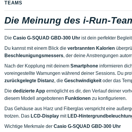
TEAMS
Die Meinung des i-Run-Tea
Die
Casio G-SQUAD GBD-300 Uhr
ist dein perfekter Begleit
Du kannst mit einem Blick die
verbrannten Kalorien
überprü
Beschleunigungsmessers
, der deine Anstrengungen automa
Nach der Kopplung mit deinem
Smartphone
informieren dic
voreingestellte Warnungen während deiner Sessions. Du prof
zurückgelegte Distanz
, die
Geschwindigkeit
oder das Temp
Die
dedizierte App
ermöglicht es dir, den Verlauf deiner vor
diesem Modell angebotenen
Funktionen
zu konfigurieren.
Das Gehäuse aus Harz und Fiberglas verspricht eine außer
trotzen. Das
LCD-Display
mit
LED-Hintergrundbeleuchtun
Wichtige Merkmale der
Casio G-SQUAD GBD-300 Uhr