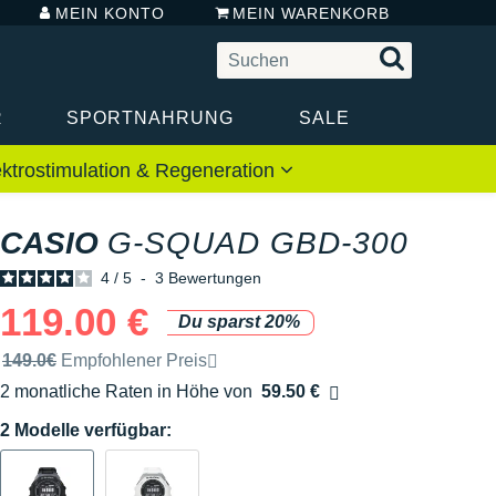
MEIN KONTO
MEIN WARENKORB
R
SPORTNAHRUNG
SALE
ektrostimulation & Regeneration
CASIO
G-SQUAD GBD-300
4
/
5
-
3
Bewertungen
119.00 €
Du sparst 20%
Unverbindliche Preisempfehlung der Marke
149.0€
Empfohlener Preis
2 monatliche Raten in Höhe von
59.50 €
Ohne Zusatzkosten
2 Modelle verfügbar: