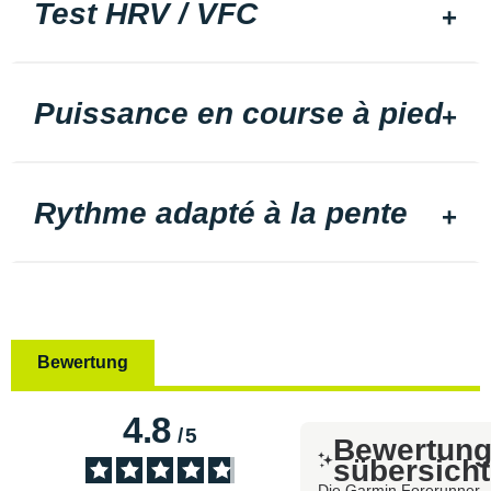
Test HRV / VFC
Puissance en course à pied
Rythme adapté à la pente
Bewertung
4.8
/
5
Bewertun
sübersicht
Die Garmin Forerunner