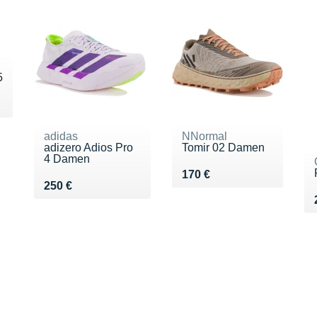
5
9 €
adidas
NNormal
adizero Adios Pro
Tomir 02 Damen
4 Damen
Vendu 170 €
170 €
Vendu 250 €
250 €