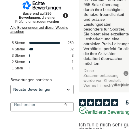
955 Solar überzeugt
durch ihre Leichtigkeit,
Basierend auf
296
Benutzerfreundlichkeit
Bewertungen, die einer
und präzise
Prüfung unterzogen wurden
Leistungsdaten,
Alle Bewertungen auf dieser Website
besonders für Sportler.
ansehen
Sie bietet eine exzellent
Lesbarkeit und eine
5
Sterne
259
attraktive Preis-Leistung
Verhältnis, perfekt für all
4
Sterne
32
die ihre Aktivitäten
3
Sterne
3
detailliert überwachen
2
Sterne
1
möchten.
1
Stern
1
Diese
Zusammenfassung
Bewertungen sortieren
wurde von KI erstellt
Ja
Nei
War es hilfreich?
5
Verifizierte Bewertun
Ich fühle mich sehr gut