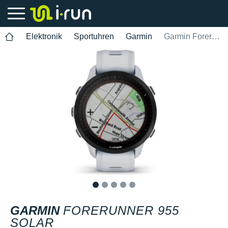
Elektronik
Sportuhren
Garmin
Garmin Forerunner 955 Solar
1
2
3
4
5
GARMIN
FORERUNNER 955
SOLAR