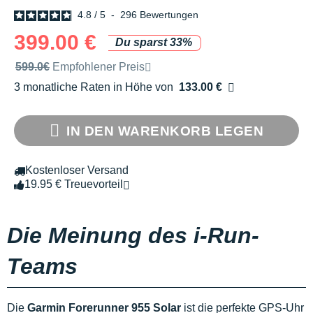
4.8
/
5
-
296
Bewertungen
399.00 €
Du sparst 33%
Unverbindliche Preisempfehlung der Marke
599.0€
Empfohlener Preis
3 monatliche Raten in Höhe von
133.00 €
Ohne Zusatzkosten
IN DEN WARENKORB LEGEN
Kostenloser Versand
19.95 € Treuevorteil
Die Meinung des i-Run-
Teams
Die
Garmin Forerunner 955 Solar
ist die perfekte GPS-Uhr