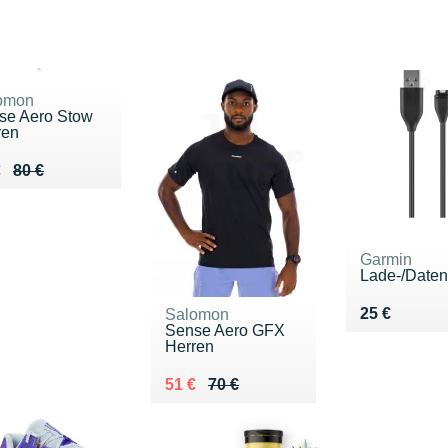
omon
se Aero Stow
ren
ieu de 80 €
du 55 €
€
80 €
Garmin
Vendu 25 €
25 €
Salomon
Sense Aero GFX
Herren
Au lieu de 70 €
Vendu 51 €
51 €
70 €