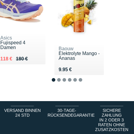
Asics
Fujispeed 4
Damen
Baouw
Elektrolyte Mango -
Ananas
Au lieu de 180 €
Vendu 118 €
118 €
180 €
Vendu 9.95 €
9.95 €
1
2
3
4
5
6
VERSAND BINNEN
30-TAGE-
SICHERE
24 STD
RÜCKSENDEGARANTIE
ZAHLUNG
IN 2 ODER 3
RATEN OHNE
ZUSATZKOSTEN