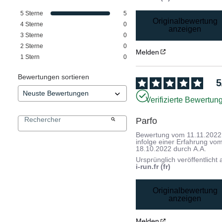
5
Sterne
5
Originalbewertung
4
Sterne
0
anzeigen
3
Sterne
0
2
Sterne
0
Melden
1
Stern
0
Bewertungen sortieren
5
Verifizierte Bewertun
Parfo
Bewertung vom
11.11.2022
infolge einer Erfahrung vo
18.10.2022
durch
A.A.
Ursprünglich veröffentlicht 
i-run.fr (fr)
Originalbewertung
anzeigen
Melden