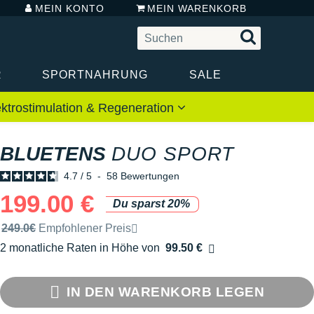
MEIN KONTO
MEIN WARENKORB
R
SPORTNAHRUNG
SALE
ektrostimulation & Regeneration
BLUETENS
DUO SPORT
4.7
/
5
-
58
Bewertungen
199.00 €
Du sparst 20%
Unverbindliche Preisempfehlung der Marke
249.0€
Empfohlener Preis
2 monatliche Raten in Höhe von
99.50 €
Ohne Zusatzkosten
IN DEN WARENKORB LEGEN