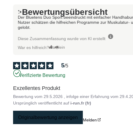
Bewertungsübersicht
Der Bluetens Duo Sport beeindruckt mit einfacher Handhabun
Nutzer schätzen die hilfreichen Programme zur Muskulatur- un
gelobt.
Diese Zusammenfassung wurde von KI erstellt
Ja
Nein
War es hilfreich?
5
/
5
Verifizierte Bewertung
Exzellentes Produkt
Bewertung vom
29.5.2026
, infolge einer Erfahrung vom
29.4.2
Ursprünglich veröffentlicht auf
i-run.fr (fr)
Originalbewertung anzeigen
Melden