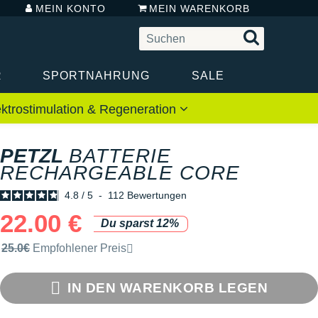
MEIN KONTO
MEIN WARENKORB
R
SPORTNAHRUNG
SALE
ektrostimulation & Regeneration
PETZL
BATTERIE
RECHARGEABLE CORE
4.8
/
5
-
112
Bewertungen
22.00 €
Du sparst 12%
Unverbindliche Preisempfehlung der Marke
25.0€
Empfohlener Preis
IN DEN WARENKORB LEGEN