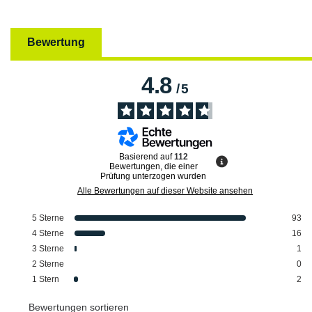
Bewertung
4.8
/
5
Basierend auf
112
Bewertungen, die einer
Prüfung unterzogen wurden
Alle Bewertungen auf dieser Website ansehen
5
Sterne
93
4
Sterne
16
3
Sterne
1
2
Sterne
0
1
Stern
2
Bewertungen sortieren