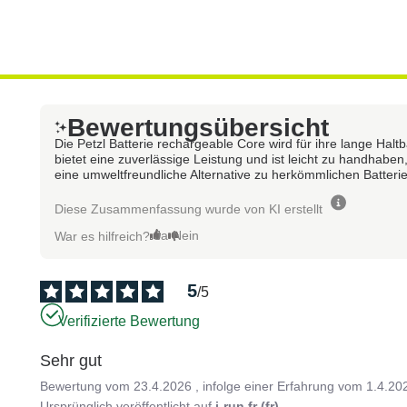
Bewertungsübersicht
Die Petzl Batterie rechargeable Core wird für ihre lange Halt
bietet eine zuverlässige Leistung und ist leicht zu handhaben
eine umweltfreundliche Alternative zu herkömmlichen Batteri
Diese Zusammenfassung wurde von KI erstellt
Ja
Nein
War es hilfreich?
5
/
5
Verifizierte Bewertung
Sehr gut
Bewertung vom
23.4.2026
, infolge einer Erfahrung vom
1.4.20
Ursprünglich veröffentlicht auf
i-run.fr (fr)