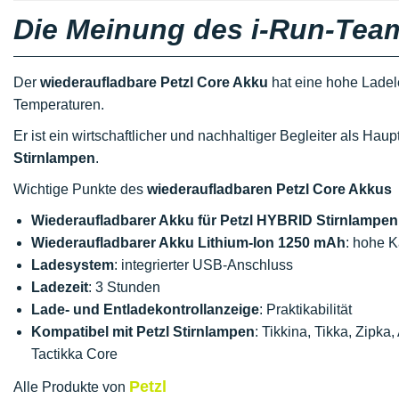
Die Meinung des i-Run-Tea
Der
wiederaufladbare Petzl Core Akku
hat eine hohe Ladel
Temperaturen.
Er ist ein wirtschaftlicher und nachhaltiger Begleiter als Hau
Stirnlampen
.
Wichtige Punkte des
wiederaufladbaren Petzl Core Akkus
Wiederaufladbarer Akku für Petzl HYBRID Stirnlampen
Wiederaufladbarer Akku
Lithium-Ion 1250 mAh
: hohe K
Ladesystem
: integrierter USB-Anschluss
Ladezeit
: 3 Stunden
Lade- und Entladekontrollanzeige
: Praktikabilität
Kompatibel mit Petzl Stirnlampen
: Tikkina, Tikka, Zipka,
Tactikka Core
Petzl
Alle Produkte von