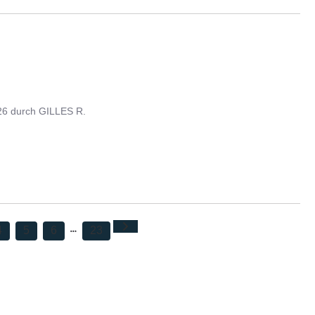
26
durch
GILLES R.
4
5
6
23