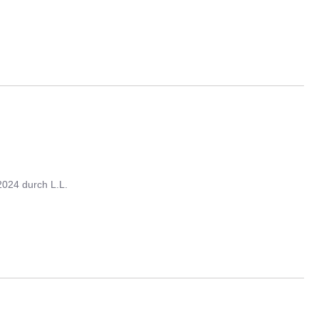
2024
durch
L.L.