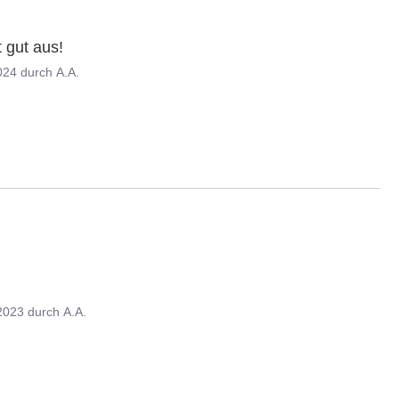
 gut aus!
024
durch
A.A.
2023
durch
A.A.