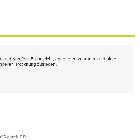
t und Komfort. Es ist leicht, angenehm zu tragen und bietet
chnellen Trocknung zufrieden.
025
durch
P.P.