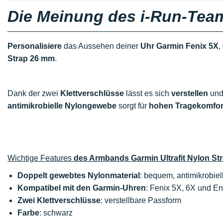
Die Meinung des i-Run-Tea
Personalisiere
das Aussehen deiner
Uhr Garmin Fenix 5X
,
Strap 26 mm
.
Dank der zwei
Klettverschlüsse
lässt es sich
verstellen
und
antimikrobielle Nylongewebe
sorgt für
hohen Tragekomfor
Wichtige Features
des Armbands Garmin Ultrafit Nylon St
Doppelt gewebtes Nylonmaterial
: bequem, antimikrobiel
Kompatibel mit den Garmin-Uhren
: Fenix 5X, 6X und E
Zwei Klettverschlüsse
: verstellbare Passform
Farbe
: schwarz