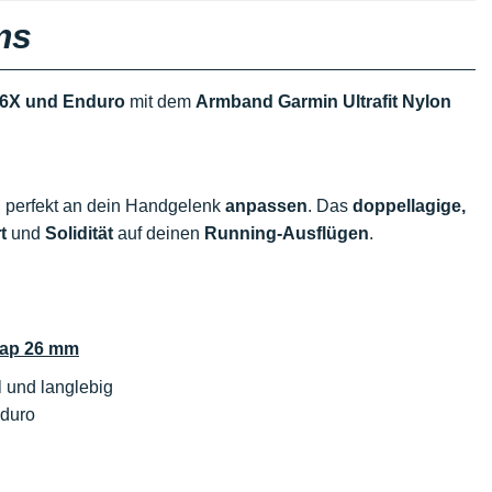
ms
6X und Enduro
mit dem
Armband Garmin Ultrafit Nylon
 perfekt an dein Handgelenk
anpassen
. Das
doppellagige,
t
und
Solidität
auf deinen
Running-Ausflügen
.
rap 26 mm
l und langlebig
nduro