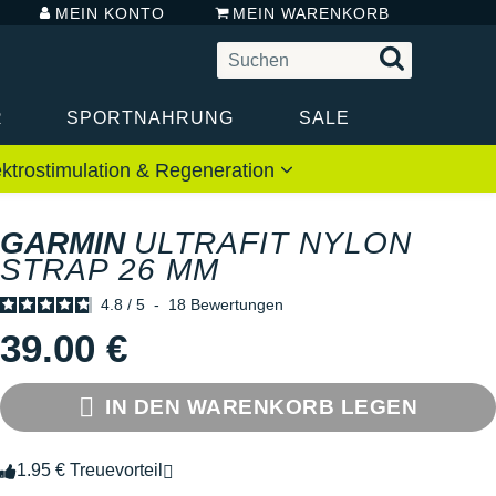
MEIN KONTO
MEIN WARENKORB
R
SPORTNAHRUNG
SALE
ektrostimulation & Regeneration
GARMIN
ULTRAFIT NYLON
STRAP 26 MM
4.8
/
5
-
18
Bewertungen
39.00 €
IN DEN WARENKORB LEGEN
1.95 € Treuevorteil