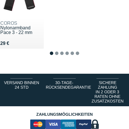
COROS
Nylonarmband
Pace 3 - 22 mm
Vendu 29 €
29 €
1
2
3
4
5
6
VERSAND BINNEN
30-TAGE-
SICHERE
24 STD
RÜCKSENDEGARANTIE
ZAHLUNG
IN 2 ODER 3
RATEN OHNE
ZUSATZKOSTEN
ZAHLUNGSMÖGLICHKEITEN