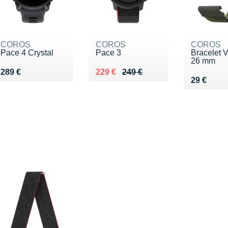
COROS
COROS
COROS
Pace 4 Crystal
Pace 3
Bracelet Ve
26 mm
Vendu 289 €
Au lieu de 249 €
Vendu 229 €
289 €
229 €
249 €
Vendu 29
29 €