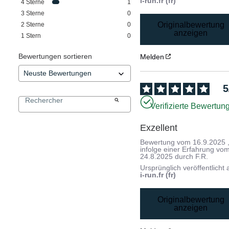
i-run.fr (fr)
4
Sterne
1
3
Sterne
0
Originalbewertung
2
Sterne
0
anzeigen
1
Stern
0
Bewertungen sortieren
Melden
5
Verifizierte Bewertun
Exzellent
Bewertung vom
16.9.2025
infolge einer Erfahrung vo
24.8.2025
durch
F.R.
Ursprünglich veröffentlicht 
i-run.fr (fr)
Originalbewertung
anzeigen