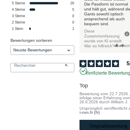
5
Sterne
26
Die Passform ist normal
und hält gut, während di
4
Sterne
5
Gants sowohl optisch
3
Sterne
0
ansprechend als auch
2
Sterne
0
bequem sind.
1
Stern
1
Diese
Zusammenfassung
Bewertungen sortieren
wurde von KI erstellt
Ja
Nei
War es hilfreich?
5
Verifizierte Bewertun
Top
Bewertung vom
22.7.2026
infolge einer Erfahrung vo
26.6.2026
durch
William J.
Ursprünglich veröffentlicht 
i-run.fr (fr)
Originalbewertung