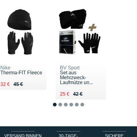
Nike
BV Sport
Therma-FIT Fleece
Set aus
Mehrzweck-
Laufmütze un...
Au lieu de 45 €
Vendu 32 €
32 €
45 €
Au lieu de 42 €
Vendu 25 €
25 €
42 €
1
2
3
4
5
6
VERSAND BINNEN
30-TAGE-
SICHERE