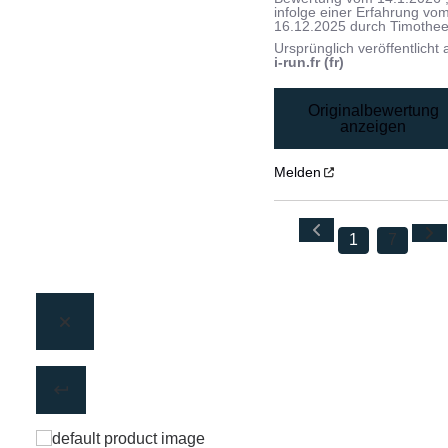
infolge einer Erfahrung vo
16.12.2025
durch
Timothee
Ursprünglich veröffentlicht 
i-run.fr (fr)
Originalbewertung
anzeigen
Melden
1
7