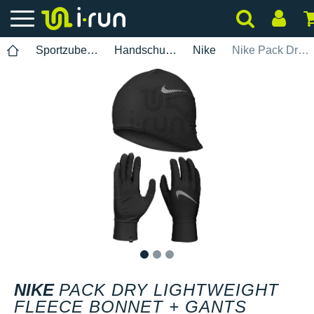
Sportzubehör
Handschuhe
Nike
Nike Pack Dry Lightweight Fleece bonnet + gants Herren
1
2
3
NIKE
PACK DRY LIGHTWEIGHT
FLEECE BONNET + GANTS