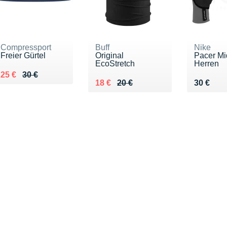
Compressport
Buff
Nike
Freier Gürtel
Original
Pacer Mi
EcoStretch
Herren
Au lieu de 30 €
Vendu 25 €
25 €
30 €
Au lieu de 20 €
Vendu 18 €
Vendu 3
18 €
20 €
30 €