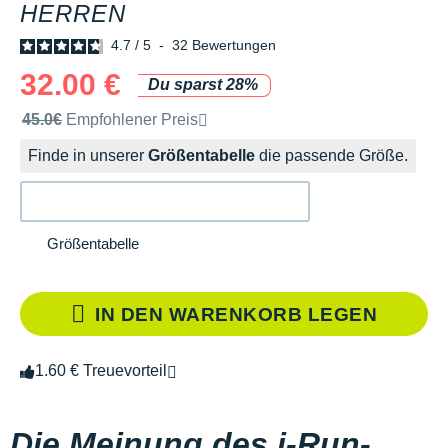
HERREN
4.7
/
5
-
32
Bewertungen
32.00 €
Du sparst 28%
Unverbindliche Preisempfehlung der Marke
45.0€
Empfohlener Preis
Finde in unserer
Größentabelle
die passende Größe.
Größentabelle
IN DEN WARENKORB LEGEN
1.60 € Treuevorteil
Die Meinung des i-Run-