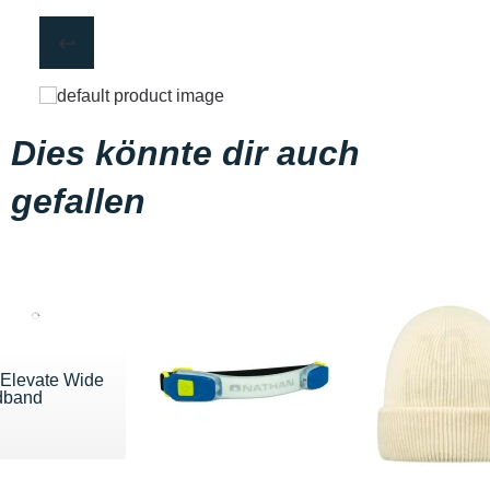
Dies könnte dir auch
gefallen
 Elevate Wide
dband
u 22 €