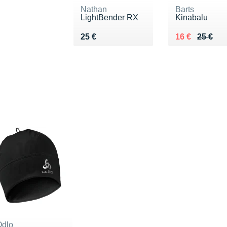
Nathan
Barts
LightBender RX
Kinabalu
Vendu 25 €
Au lieu de 25
Vendu 16 €
25 €
16 €
25 €
Odlo