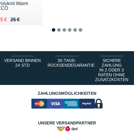
olyknit Warm
ECO
u lieu de 25 €
endu 15 €
5 €
25 €
1
2
3
4
5
6
VERSAND BINNEN
30-TAGE-
SICHERE
24 STD
RÜCKSENDEGARANTIE
ZAHLUNG
IN 2 ODER 3
RATEN OHNE
ZUSATZKOSTEN
ZAHLUNGSMÖGLICHKEITEN
UNSERE VERSANDPARTNER