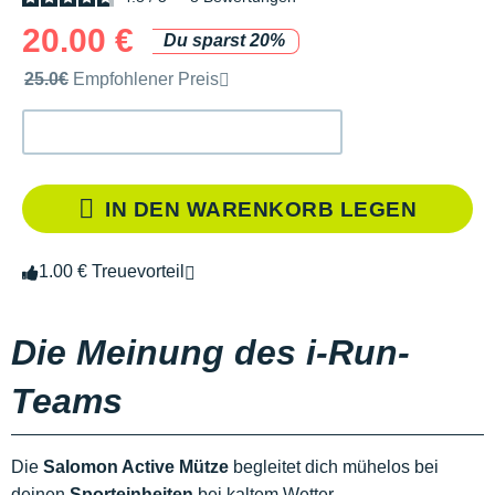
20.00 €
Du sparst 20%
Unverbindliche Preisempfehlung der Marke
25.0€
Empfohlener Preis
IN DEN WARENKORB LEGEN
1.00 € Treuevorteil
Die Meinung des i-Run-
Teams
Die
Salomon Active Mütze
begleitet dich mühelos bei
deinen
Sporteinheiten
bei kaltem Wetter.