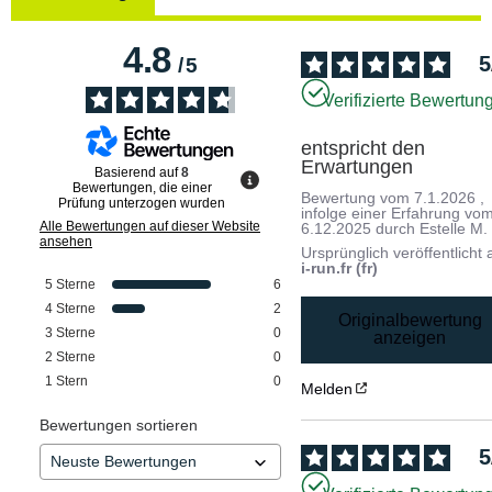
4.8
5
/
5
Verifizierte Bewertun
entspricht den 
Erwartungen
Basierend auf
8
Bewertungen, die einer
Bewertung vom
7.1.2026
,
Prüfung unterzogen wurden
infolge einer Erfahrung vo
Alle Bewertungen auf dieser Website
6.12.2025
durch
Estelle M.
ansehen
Ursprünglich veröffentlicht 
i-run.fr (fr)
5
Sterne
6
4
Sterne
2
Originalbewertung
3
Sterne
0
anzeigen
2
Sterne
0
1
Stern
0
Melden
Bewertungen sortieren
5