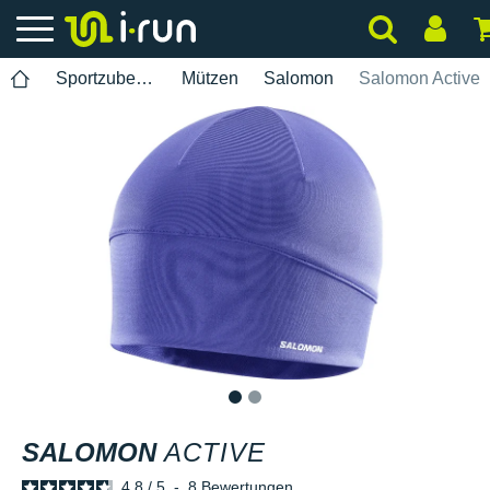
Sportzubehör
Mützen
Salomon
Salomon Active
1
2
SALOMON
ACTIVE
4.8
/
5
-
8
Bewertungen