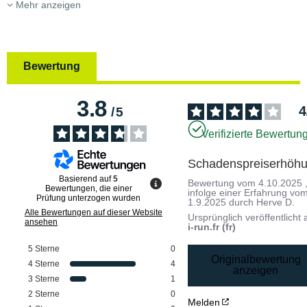
Mehr anzeigen
Bewertung
3.8
4
/
5
Verifizierte Bewertun
Schadenspreiserhöh
Basierend auf
5
Bewertung vom
4.10.2025
Bewertungen, die einer
infolge einer Erfahrung vo
Prüfung unterzogen wurden
1.9.2025
durch
Herve D.
Alle Bewertungen auf dieser Website
Ursprünglich veröffentlicht 
ansehen
i-run.fr (fr)
5
Sterne
0
Originalbewertung
4
Sterne
4
anzeigen
3
Sterne
1
2
Sterne
0
Melden