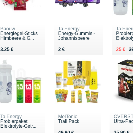
Baouw
Ta Energy
Ta Ener
Energiegel-Sticks
Energy-Gummis -
Probier
Himbeere & G...
Johannisbeere
Elektrol
Vendu 3.25 €
Vendu 2 €
Au lieu
Vendu 
3.25 €
2 €
25 €
3
Ta Energy
MelTonic
OVERST
Probierpaket:
Trail Pack
Ultra-Pa
Elektrolyte-Getr...
Vendu 49.90 €
Vendu 25
49.90 €
25.90 €