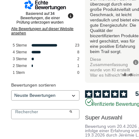
überzeugt durch eine
große Produktvielfalt un
Basierend auf
34
Geschmack, ist leicht
Bewertungen, die einer
verdaulich und bietet ein
Prüfung unterzogen wurden
gute Energiezufuhr. Die
Alle Bewertungen auf dieser Website
Qualität der
ansehen
biozertifizierten Produkte
wird geschätzt, was für
5
Sterne
23
eine positive Erfahrung
beim Trail sorgt.
4
Sterne
8
Diese
3
Sterne
2
Zusammenfassung
2
Sterne
1
wurde von KI erstellt
1
Stern
0
Ja
Nei
War es hilfreich?
Bewertungen sortieren
5
Verifizierte Bewertun
Super Auswahl
Bewertung vom
20.4.2026
infolge einer Erfahrung vo
19.3.2026
durch
Jérémie L