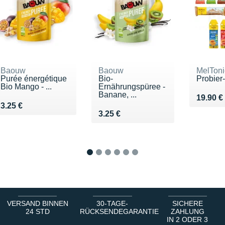
Baouw
Baouw
MelToni
Purée énergétique
Bio-
Probier
Bio Mango - ...
Ernährungspüree -
Banane, ...
Vendu 1
19.90 €
Vendu 3.25 €
3.25 €
Vendu 3.25 €
3.25 €
1
2
3
4
5
6
VERSAND BINNEN
30-TAGE-
SICHERE
24 STD
RÜCKSENDEGARANTIE
ZAHLUNG
IN 2 ODER 3