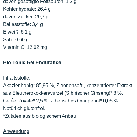
davon gesättigte Fettsäuren: 1,2 g
Kohlenhydrate: 26,4 g
davon Zucker: 20,7 g
Ballaststoffe: 3,4 g
Eiweiß: 6,1 g
Salz: 0,60 g
Vitamin C: 12,02 mg
Bio-Tonic’Gel Endurance
Inhaltsstoffe
:
Akazienhonig* 85,95 %, Zitronensaft*, konzentrierter Extrakt
aus Eleutherokokkenwurzel (Sibirischer Ginseng)* 3 %,
Gelée Royale* 2,5 %, ätherisches Orangenöl* 0,05 %.
Natürlich glutenfrei.
*Zutaten aus biologischem Anbau
Anwendung
: