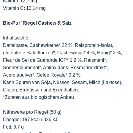
Kalium: 12,7 mg
Vitamin C: 12,14 mg
Bio-Pur’ Riegel Cashew & Salz
Inhaltsstoffe
:
Dattelpaste, Cashewkerne* 22 %, Reisprotein-Isolat,
glutenfreie Haferflocken*, Cashewmus* 4 %, Honig* 2 %,
Fleur de Sel de Guérande IGP* 1,2 %, Reismehl*,
Sonnenblumenöl*, Antioxidans: Rosmarinextrakt*,
Acerolapulver*, Gelée Royale* 0,2 %.
Kann Spuren von Soja, Nüssen, Sesam, Milch (Laktose),
Gluten, Erdnüssen und Ei enthalten.
*Zutaten aus biologischem Anbau
Nährwerte pro Riegel (50 g):
Energie: 197 kcal / 826 kJ
Fett: 6,7 g