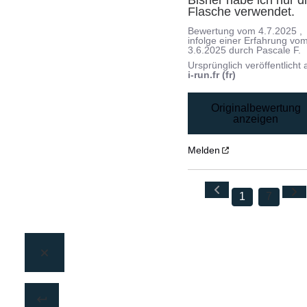
Bisher habe ich nur di
Flasche verwendet.
Bewertung vom
4.7.2025
,
infolge einer Erfahrung vo
3.6.2025
durch
Pascale F.
Ursprünglich veröffentlicht 
i-run.fr (fr)
Originalbewertung
anzeigen
Melden
1
7