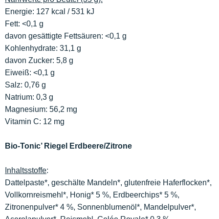
Energie: 127 kcal / 531 kJ
Fett: <0,1 g
davon gesättigte Fettsäuren: <0,1 g
Kohlenhydrate: 31,1 g
davon Zucker: 5,8 g
Eiweiß: <0,1 g
Salz: 0,76 g
Natrium: 0,3 g
Magnesium: 56,2 mg
Vitamin C: 12 mg
Bio-Tonic’ Riegel Erdbeere/Zitrone
Inhaltsstoffe
:
Dattelpaste*, geschälte Mandeln*, glutenfreie Haferflocken*,
Vollkornreismehl*, Honig* 5 %, Erdbeerchips* 5 %,
Zitronenpulver* 4 %, Sonnenblumenöl*, Mandelpulver*,