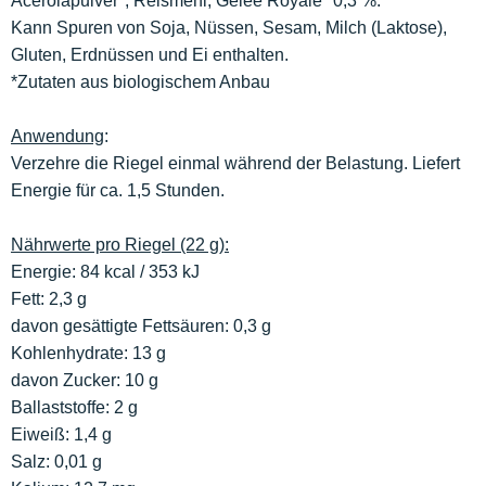
Acerolapulver*, Reismehl, Gelée Royale* 0,3 %.
Kann Spuren von Soja, Nüssen, Sesam, Milch (Laktose),
Gluten, Erdnüssen und Ei enthalten.
*Zutaten aus biologischem Anbau
Anwendung
:
Verzehre die Riegel einmal während der Belastung. Liefert
Energie für ca. 1,5 Stunden.
Nährwerte pro Riegel (22 g):
Energie: 84 kcal / 353 kJ
Fett: 2,3 g
davon gesättigte Fettsäuren: 0,3 g
Kohlenhydrate: 13 g
davon Zucker: 10 g
Ballaststoffe: 2 g
Eiweiß: 1,4 g
Salz: 0,01 g