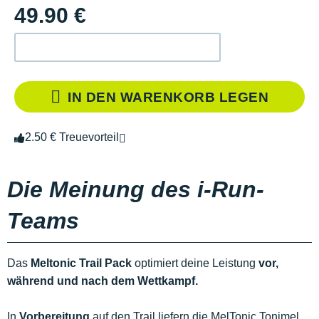
49.90 €
IN DEN WARENKORB LEGEN
2.50 € Treuevorteil
Die Meinung des i-Run-
Teams
Das
Meltonic Trail Pack
optimiert deine Leistung
vor,
während und nach dem Wettkampf.
In
Vorbereitung
auf den Trail liefern die MelTonic Tonimel