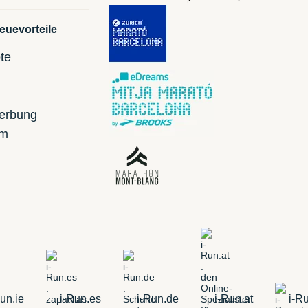
euevorteile
te
erbung
mm
un.ie
i-Run.es
i-Run.de
i-Run.at
i-Ru