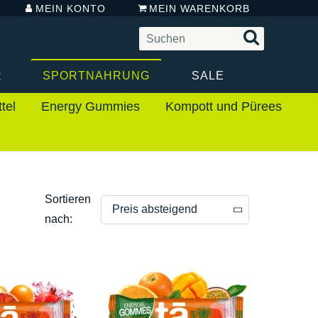
MEIN KONTO
MEIN WARENKORB
R
SPORTNAHRUNG
SALE
tel
Energy Gummies
Kompott und Pürees
Sortieren
Preis absteigend
nach:
Preis absteigend
Preis aufsteigend