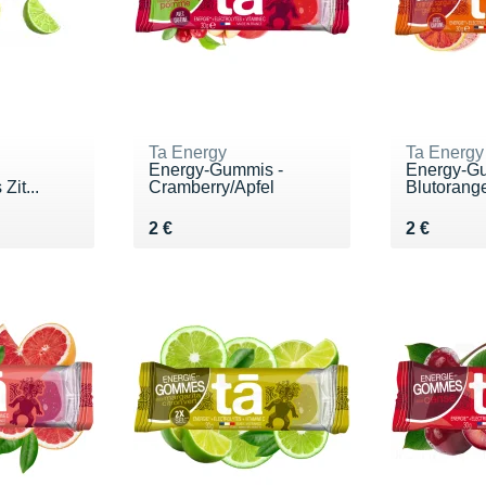
Ta Energy
Ta Energy
-
Energy-Gummis -
Energy-G
Zit...
Cramberry/Apfel
Blutorange
Vendu 2 €
Vendu 2 €
2 €
2 €