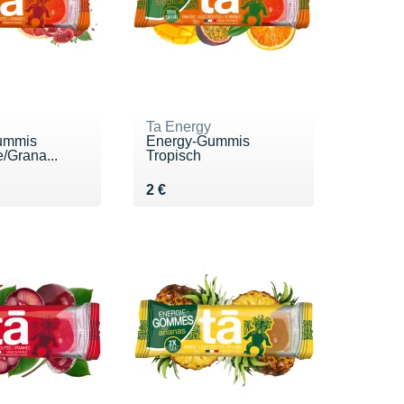
Ta Energy
ummis
Energy-Gummis
/Grana...
Tropisch
Vendu 2 €
2 €