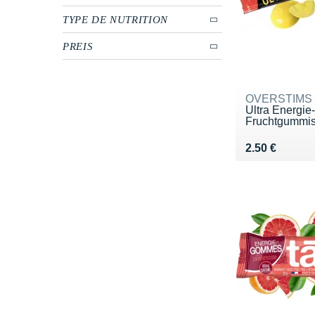
TYPE DE NUTRITION
PREIS
OVERSTIMS
Ultra Energie
Fruchtgummis 
Vendu 2.50 €
2.50 €