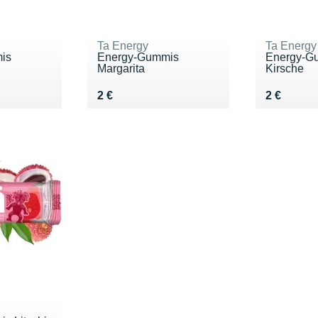
Ta Energy
Ta Energy
is
Energy-Gummis
Energy-G
Margarita
Kirsche
Vendu 2 €
Vendu 2 €
2 €
2 €