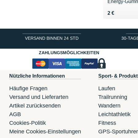
Energy-Gummi
Vendu 2 €
2 €
VERSAND BINNEN 24 STD
30-TAG
ZAHLUNGSMÖGLICHKEITEN
Nützliche Informationen
Sport- & Produkt
Häufige Fragen
Laufen
Versand und Lieferarten
Trailrunning
Artikel zurücksenden
Wandern
AGB
Leichtathletik
Cookies-Politik
Fitness
Meine Cookies-Einstellungen
GPS-Sportuhre