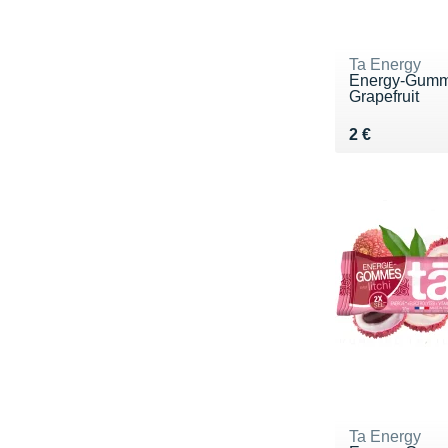
Ta Energy
Energy-Gumm
Grapefruit
Vendu 2 €
2 €
Ta Energy