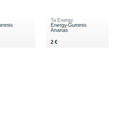
Ta Energy
ummis
Energy-Gummis
Ananas
Vendu 2 €
2 €