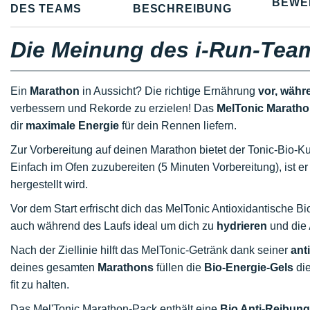
BEWE
DES TEAMS
BESCHREIBUNG
Die Meinung des i-Run-Tea
Ein
Marathon
in Aussicht? Die richtige Ernährung
vor, währ
verbessern und Rekorde zu erzielen! Das
MelTonic Marath
dir
maximale Energie
für dein Rennen liefern.
Zur Vorbereitung auf deinen Marathon bietet der Tonic-Bio-
Einfach im Ofen zuzubereiten (5 Minuten Vorbereitung), ist 
hergestellt wird.
Vor dem Start erfrischt dich das MelTonic Antioxidantische B
auch während des Laufs ideal um dich zu
hydrieren
und die
Nach der Ziellinie hilft das MelTonic-Getränk dank seiner
ant
deines gesamten
Marathons
füllen die
Bio-Energie-Gels
die
fit zu halten.
Das Mel'Tonic Marathon-Pack enthält eine
Bio Anti-Reibun