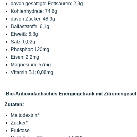
davon gesättigte Fettsäuren: 2,8g
Kohlenhydrate: 74,6g
davon Zucker: 48,9g
Ballaststoffe: 6,1g
Eiweiß: 6,3g
Salz: 0,02g
Phosphor: 120mg
Eisen: 2,2mg
Magnesium: 57mg
Vitamin B1: 0,08mg
Bio-Antioxidantisches Energiegetränk mit Zitronenges
Zutaten:
Maltodextrin*
Zucker*
Fruktose