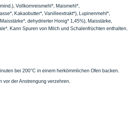
ind.), Vollkornreismehl*, Maismehl*,
se*, Kakaobutter*, Vanilleextrakt*), Lupinenmehl*,
Maisstärke*, dehydrierter Honig* 1,45%), Maisstärke,
ale*. Kann Spuren von Milch und Schalenfrüchten enthalten.
inuten bei 200°C in einem herkömmlichen Ofen backen.
n vor der Anstrengung verzehren.