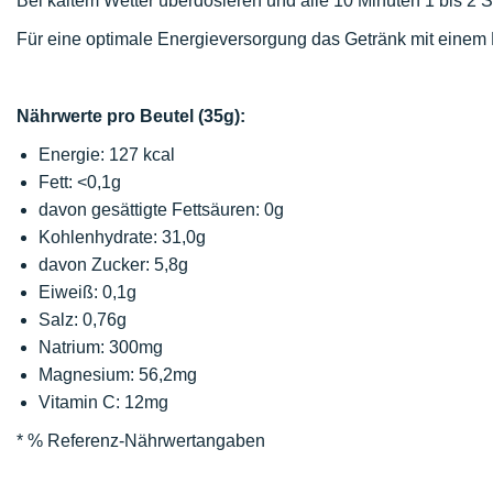
Bei kaltem Wetter überdosieren und alle 10 Minuten 1 bis 2 S
Für eine optimale Energieversorgung das Getränk mit einem
Nährwerte pro Beutel (35g):
Energie: 127 kcal
Fett: <0,1g
davon gesättigte Fettsäuren: 0g
Kohlenhydrate: 31,0g
davon Zucker: 5,8g
Eiweiß: 0,1g
Salz: 0,76g
Natrium: 300mg
Magnesium: 56,2mg
Vitamin C: 12mg
* % Referenz-Nährwertangaben