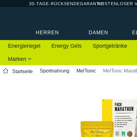
30-TAGE-RÜCKSENDEGARANTIE
KOSTENLOSER 
HERREN
DAMEN
E
Energieriegel
Energy Gels
Sportgetränke
Marken
Sportnahrung
MelTonic
MelTonic Mara
Startseite