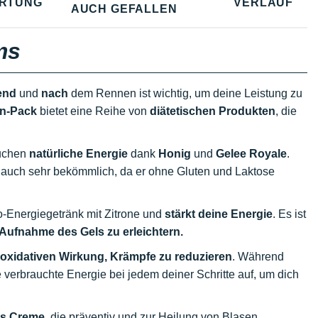
RTUNG
VERLAUF
AUCH GEFALLEN
ms
end
und
nach
dem Rennen ist wichtig, um deine Leistung zu
on-Pack
bietet eine Reihe von
diätetischen Produkten
, die
Kuchen
natürliche Energie
dank
Honig
und
Gelee Royale
.
er auch sehr bekömmlich, da er ohne Gluten und Laktose
io-Energiegetränk mit Zitrone und
stärkt deine Energie
. Es ist
Aufnahme des Gels zu erleichtern.
ioxidativen Wirkung,
Krämpfe zu reduzieren
. Während
 verbrauchte Energie bei jedem deiner Schritte auf, um dich
gs Creme
, die präventiv und zur Heilung von Blasen,