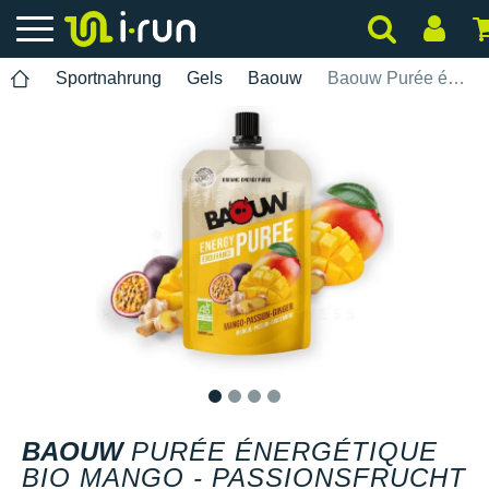
Sportnahrung
Gels
Baouw
Baouw Purée énergétique Bio Mango - Passionsfrucht - Ingwer
1
2
3
4
BAOUW
PURÉE ÉNERGÉTIQUE
BIO MANGO - PASSIONSFRUCHT