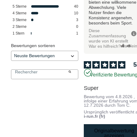
bieten eine willkommene
5
Sterne
40
Abwechslung. Viele
Nutzer finden die
4
Sterne
10
Konsistenz angenehm,
3
Sterne
3
besonders beim Sport.
2
Sterne
0
Diese
1
Stern
1
Zusammenfassung
wurde von KI erstellt
Bewertungen sortieren
Ja
Nei
War es hilfreich?
5
Verifizierte Bewertun
Super
Bewertung vom
4.8.2026
,
infolge einer Erfahrung vo
12.7.2026
durch
Tom C.
Ursprünglich veröffentlicht 
i-run.fr (fr)
Originalbewertung
anzeigen