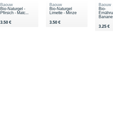
Baouw
Baouw
Baouw
Bio-Naturgel -
Bio-Naturgel
Bio-
Pfirsich - Matc...
Limette - Minze
Ernähru
Banane, 
Vendu 3.50 €
Vendu 3.50 €
3.50 €
3.50 €
Vendu 3
3.25 €