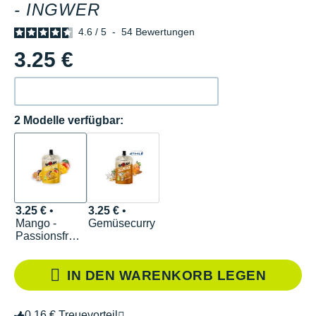
- INGWER
4.6
/
5
-
54
Bewertungen
3.25 €
2 Modelle verfügbar:
3.25 €
•
3.25 €
•
Mango -
Gemüsecurry
Passionsfrucht
- Ingwer
IN DEN WARENKORB LEGEN
0.16 € Treuevorteil