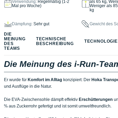
Verwendung:
Regelmäßig (1-2
als 65 kg, Weni
Mal pro Woche)
Weniger als 85
kg
Dämpfung:
Sehr gut
Gewicht des S
DIE
MEINUNG
TECHNISCHE
TECHNOLOGI
DES
BESCHREIBUNG
TEAMS
Die Meinung des i-Run-Tea
Er wurde für
Komfort im Alltag
konzipiert: Der
Hoka Transpo
und Ausflüge in die Natur.
Die EVA-Zwischensohle dämpft effektiv
Erschütterungen
un
% aus Zuckerrohr gefertigt und ist somit umweltfreundlich.