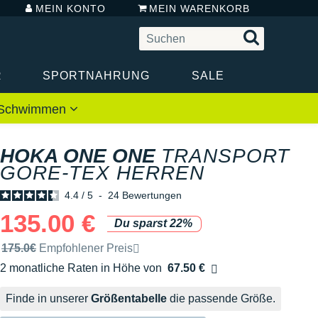
MEIN KONTO
MEIN WARENKORB
R
SPORTNAHRUNG
SALE
 / Schwimmen
HOKA ONE ONE
TRANSPORT
GORE-TEX HERREN
4.4
/
5
-
24
Bewertungen
135.00 €
Du sparst 22%
Unverbindliche Preisempfehlung der Marke
175.0€
Empfohlener Preis
2 monatliche Raten in Höhe von
67.50 €
Ohne Zusatzkosten
Finde in unserer
Größentabelle
die passende Größe.