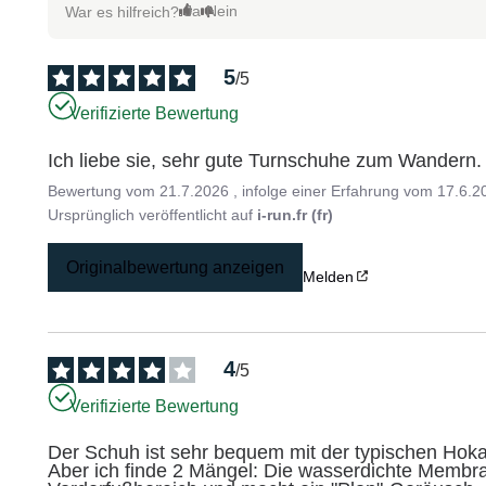
Ja
Nein
War es hilfreich?
5
/
5
Verifizierte Bewertung
Ich liebe sie, sehr gute Turnschuhe zum Wandern.
Bewertung vom
21.7.2026
, infolge einer Erfahrung vom
17.6.2
Ursprünglich veröffentlicht auf
i-run.fr (fr)
Originalbewertung anzeigen
Melden
4
/
5
Verifizierte Bewertung
Der Schuh ist sehr bequem mit der typischen Hok
Aber ich finde 2 Mängel: Die wasserdichte Membran i