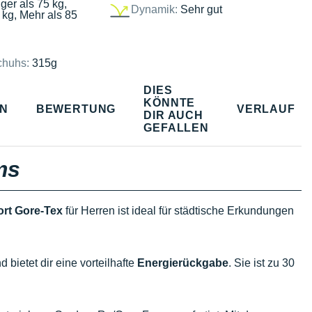
ger als 75 kg,
Dynamik:
Sehr gut
 kg, Mehr als 85
chuhs:
315g
DIES
KÖNNTE
EN
BEWERTUNG
VERLAUF
DIR AUCH
GEFALLEN
ms
rt Gore-Tex
für Herren ist ideal für städtische Erkundungen
d bietet dir eine vorteilhafte
Energierückgabe
. Sie ist zu 30