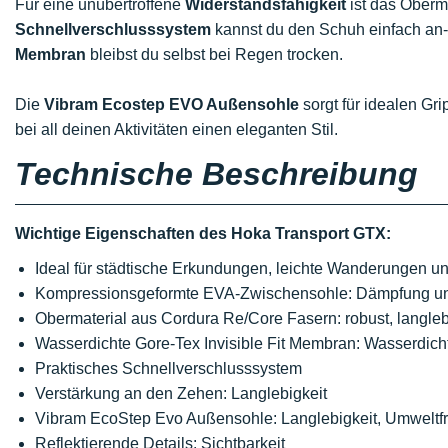
Für eine unübertroffene
Widerstandsfähigkeit
ist das Oberm
Schnellverschlusssystem
kannst du den Schuh einfach an
Membran
bleibst du selbst bei Regen trocken.
Die
Vibram Ecostep EVO Außensohle
sorgt für idealen Gri
bei all deinen Aktivitäten einen eleganten Stil.
Technische Beschreibung
Wichtige Eigenschaften des Hoka Transport GTX:
Ideal für städtische Erkundungen, leichte Wanderungen und
Kompressionsgeformte EVA-Zwischensohle: Dämpfung u
Obermaterial aus Cordura Re/Core Fasern: robust, langle
Wasserdichte Gore-Tex Invisible Fit Membran: Wasserdicht
Praktisches Schnellverschlusssystem
Verstärkung an den Zehen: Langlebigkeit
Vibram EcoStep Evo Außensohle: Langlebigkeit, Umweltfr
Reflektierende Details: Sichtbarkeit