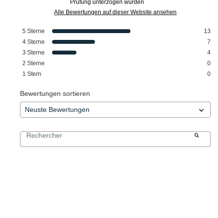
Prüfung unterzogen wurden
Alle Bewertungen auf dieser Website ansehen
5
Sterne
13
4
Sterne
7
3
Sterne
4
2
Sterne
0
1
Stern
0
Bewertungen sortieren