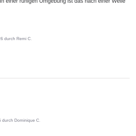
In einer ruhigen Umgebung ist das nach einer Weile 
26
durch
Remi C.
6
durch
Dominique C.