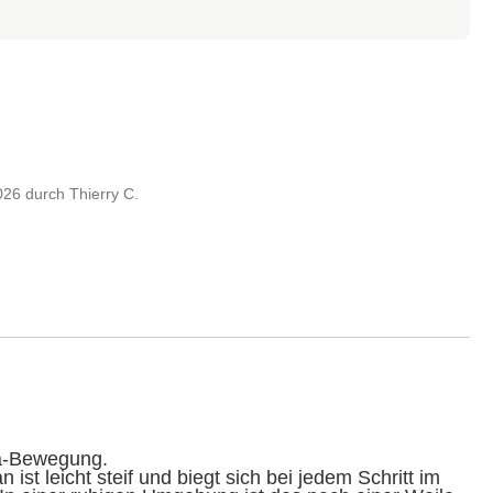
026
durch
Thierry C.
a-Bewegung.

st leicht steif und biegt sich bei jedem Schritt im 