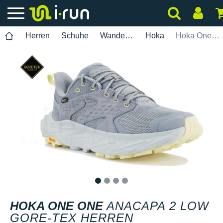
Herren
Schuhe
Wanderung
Hoka
Hoka One One Anacapa 2 Low Gore-Tex Herren
1
2
3
4
HOKA ONE ONE
ANACAPA 2 LOW
GORE-TEX HERREN