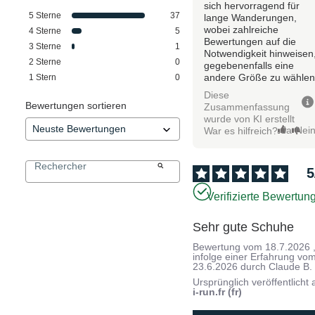
sich hervorragend für
5
Sterne
37
lange Wanderungen,
wobei zahlreiche
4
Sterne
5
Bewertungen auf die
3
Sterne
1
Notwendigkeit hinweisen
2
Sterne
0
gegebenenfalls eine
andere Größe zu wählen
1
Stern
0
Diese
Bewertungen sortieren
Zusammenfassung
wurde von KI erstellt
Ja
Nei
War es hilfreich?
5
Verifizierte Bewertun
Sehr gute Schuhe
Bewertung vom
18.7.2026
infolge einer Erfahrung vo
23.6.2026
durch
Claude B.
Ursprünglich veröffentlicht 
i-run.fr (fr)