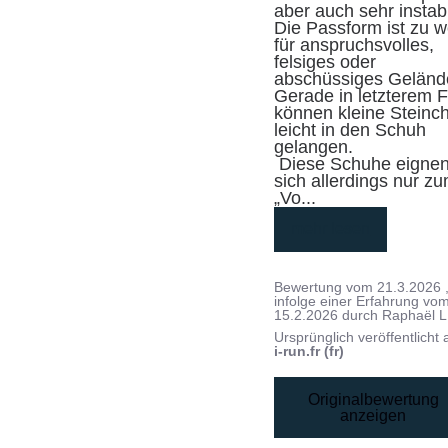
aber auch sehr instabil
Die Passform ist zu we
für anspruchsvolles, 
felsiges oder 
abschüssiges Gelände
Gerade in letzterem Fa
können kleine Steinch
leicht in den Schuh 
gelangen.

 Diese Schuhe eignen 
sich allerdings nur zu
„Vo
...
mehr lesen
Bewertung vom
21.3.2026
infolge einer Erfahrung vo
15.2.2026
durch
Raphaël L
Ursprünglich veröffentlicht 
i-run.fr (fr)
Originalbewertung
anzeigen