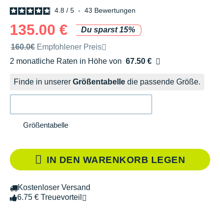
4.8
/
5
-
43
Bewertungen
135.00 €
Du sparst 15%
Unverbindliche Preisempfehlung der Marke
160.0€
Empfohlener Preis
2 monatliche Raten in Höhe von
67.50 €
Ohne Zusatzkosten
Finde in unserer
Größentabelle
die passende Größe.
Größentabelle
IN DEN WARENKORB LEGEN
Kostenloser Versand
6.75 € Treuevorteil