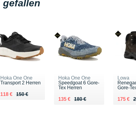
gefallen
Hoka One One
Hoka One One
Lowa
Transport 2 Herren
Speedgoat 6 Gore-
Renega
Tex Herren
Gore-Te
Au lieu de 150 €
Vendu 118 €
118 €
150 €
Au lieu de 180 €
Vendu 135 €
Au lieu 
Vendu 1
135 €
180 €
175 €
2