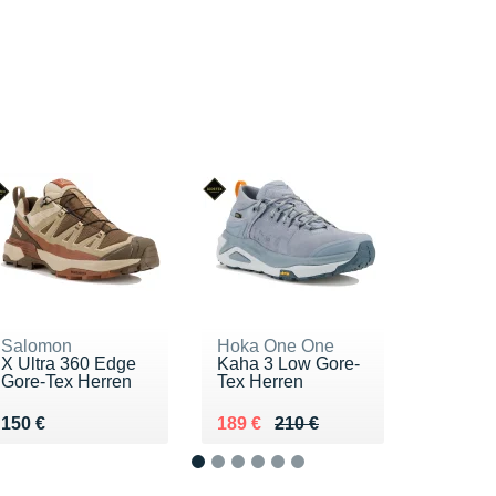
Salomon
Hoka One One
X Ultra 360 Edge
Kaha 3 Low Gore-
Gore-Tex Herren
Tex Herren
Vendu 150 €
Au lieu de 210 €
Vendu 189 €
150 €
189 €
210 €
1
2
3
4
5
6