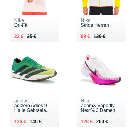
Nike
Nike
Dri-Fit
Stride Herren
Au lieu de 35 €
Vendu 22 €
Au lieu de 120 €
Vendu 89 €
22 €
35 €
89 €
120 €
adidas
Nike
adizero Adios 9
ZoomX Vaporfly
Haile Gebrsela...
Next% 3 Damen
Au lieu de 140 €
Vendu 126 €
Au lieu de 260 €
Vendu 128 €
126 €
140 €
128 €
260 €