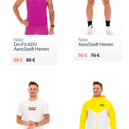
Nike
Nike
Dri-Fit ADV
AeroSwift Herren
AeroSwift Herren
Au lieu de 75 €
Vendu 50 €
50 €
75 €
Au lieu de 80 €
Vendu 60 €
60 €
80 €