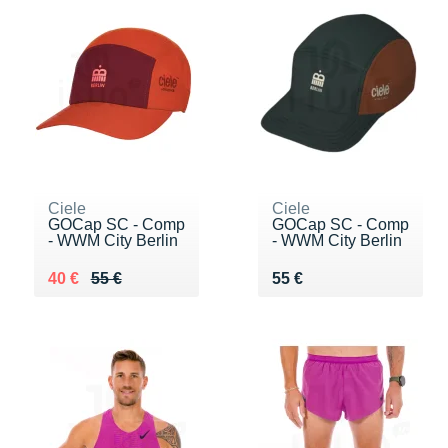
Ciele
Ciele
GOCap SC - Comp
GOCap SC - Comp
- WWM City Berlin
- WWM City Berlin
Au lieu de 55 €
Vendu 40 €
Vendu 55 €
40 €
55 €
55 €