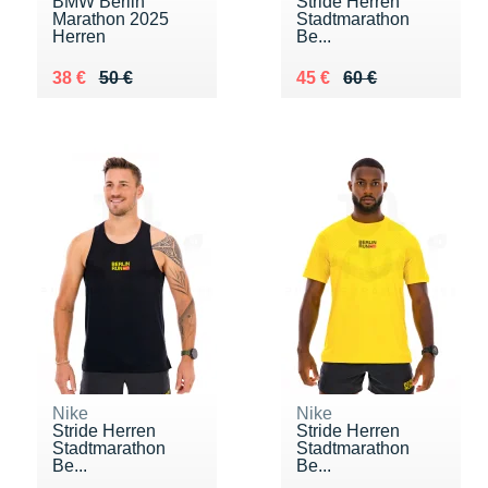
BMW Berlin
Stride Herren
Marathon 2025
Stadtmarathon
Herren
Be...
Au lieu de 50 €
Vendu 38 €
Au lieu de 60 €
Vendu 45 €
38 €
50 €
45 €
60 €
Nike
Nike
Stride Herren
Stride Herren
Stadtmarathon
Stadtmarathon
Be...
Be...