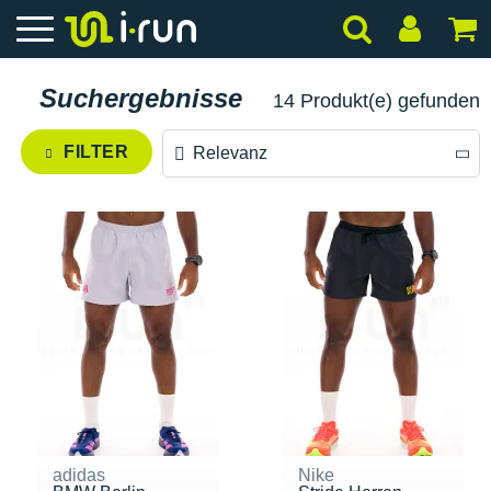
Suchergebnisse
14 Produkt(e) gefunden
FILTER
Relevanz
Relevanz
Preis absteigend
Preis aufsteigend
adidas
Nike