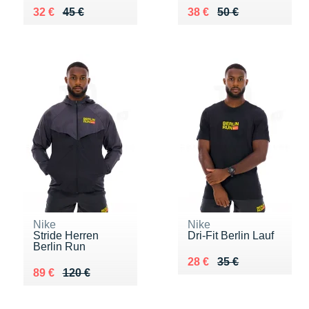
Au lieu de 45 €
Vendu 32 €
Au lieu de 50 €
Vendu 38 €
32 €
45 €
38 €
50 €
Nike
Nike
Stride Herren
Dri-Fit Berlin Lauf
Berlin Run
Au lieu de 35 €
Vendu 28 €
28 €
35 €
Au lieu de 120 €
Vendu 89 €
89 €
120 €