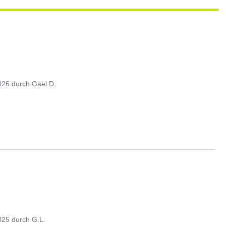
026
durch
Gaël D.
025
durch
G.L.