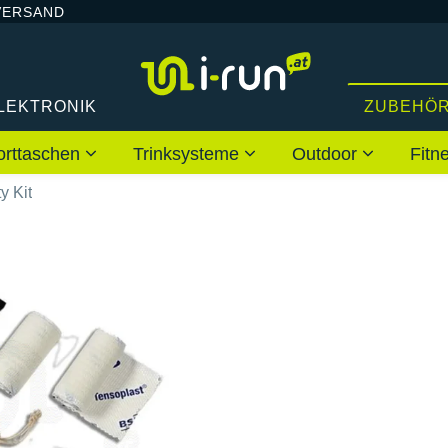
VERSAND
LEKTRONIK
ZUBEHÖ
orttaschen
Trinksysteme
Outdoor
Fitn
y Kit