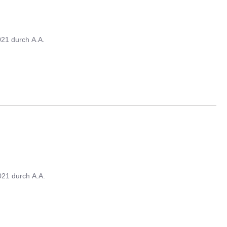
021
durch
A.A.
021
durch
A.A.