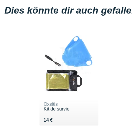
Dies könnte dir auch gefall
Oxsitis
Kit de survie
Vendu 14 €
14 €