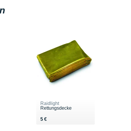
en
Raidlight
Rettungsdecke
Vendu 5 €
5 €