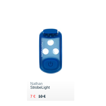
Nathan
StrobeLight
Au lieu de 10 €
Vendu 7 €
7 €
10 €