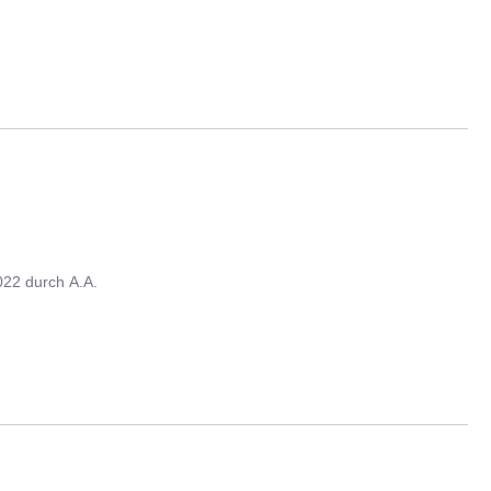
022
durch
A.A.