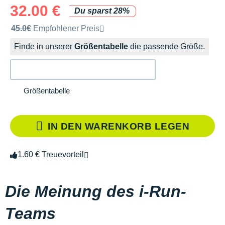
32.00 €
Du sparst 28%
Unverbindliche Preisempfehlung der Marke
45.0€
Empfohlener Preis
Finde in unserer
Größentabelle
die passende Größe.
Größentabelle
IN DEN WARENKORB LEGEN
1.60 € Treuevorteil
Die Meinung des i-Run-
Teams