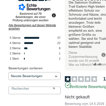
Die Salomon Guêtres
Trail Gaiters High bieten
effektiven Schutz vor
Basierend auf
70
Schmutz und Nässe, sin
Bewertungen, die einer
komfortabel und leicht
Prüfung unterzogen wurden
anzulegen. Trotz teils
Alle Bewertungen auf dieser Website
kleinerer Größen
ansehen
empfiehlt es sich, eine
größere Größe zu
5
Sterne
37
wählen. Sie sind für Trail
optimal geeignet und
4
Sterne
22
bieten Stabilität.
3
Sterne
8
Diese
2
Sterne
1
Zusammenfassung
1
Stern
2
wurde von KI erstellt
Ja
Nei
War es hilfreich?
Bewertungen sortieren
1
Verifizierte Bewertun
Nicht gekauft
Bewertung vom
14.5.2026