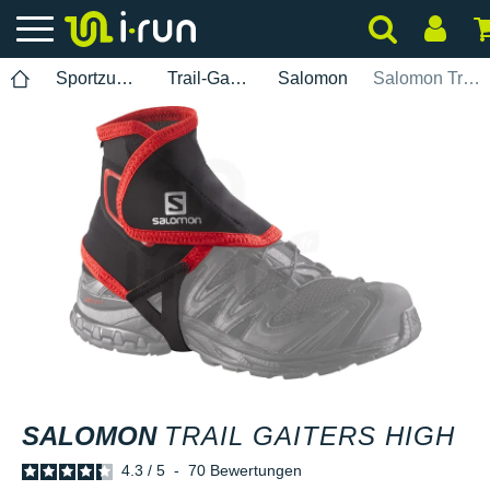
Sportzubehör
Trail-Gamaschen
Salomon
Salomon Trail Gaiters High
SALOMON
TRAIL GAITERS HIGH
4.3
/
5
-
70
Bewertungen