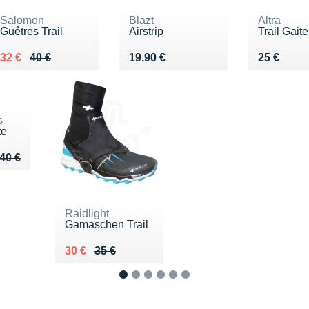
Salomon
Blazt
Altra
Guêtres Trail
Airstrip
Trail Gaite
Au lieu de 40 €
Vendu 32 €
Vendu 19.90 €
Vendu 25
32 €
40 €
19.90 €
25 €
s
te
u de 40 €
 35 €
40 €
Raidlight
Gamaschen Trail
Au lieu de 35 €
Vendu 30 €
30 €
35 €
1
2
3
4
5
6