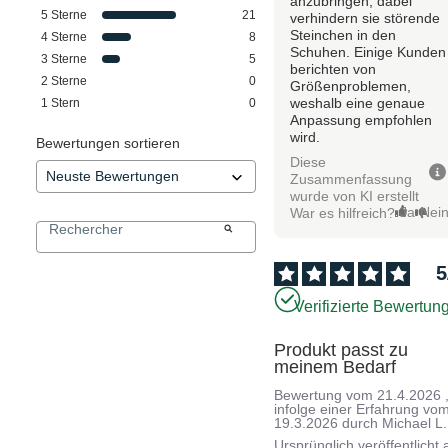
anzubringen, dabei
5
Sterne
21
verhindern sie störende
Steinchen in den
4
Sterne
8
Schuhen. Einige Kunden
3
Sterne
5
berichten von
2
Sterne
0
Größenproblemen,
weshalb eine genaue
1
Stern
0
Anpassung empfohlen
wird.
Bewertungen sortieren
Diese
Zusammenfassung
wurde von KI erstellt
Ja
Nei
War es hilfreich?
5
Verifizierte Bewertun
Produkt passt zu 
meinem Bedarf
Bewertung vom
21.4.2026
infolge einer Erfahrung vo
19.3.2026
durch
Michael L.
Ursprünglich veröffentlicht 