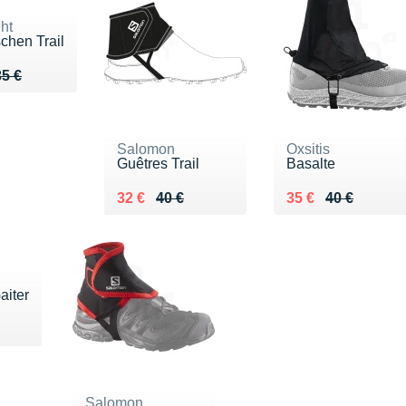
ht
hen Trail
u de 35 €
30 €
35 €
Salomon
Oxsitis
Guêtres Trail
Basalte
Au lieu de 40 €
Vendu 32 €
Au lieu de 40 €
Vendu 35 €
32 €
40 €
35 €
40 €
aiter
 25 €
Salomon