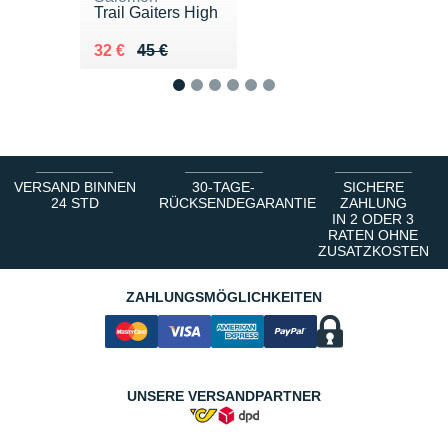
Trail Gaiters High
Au lieu de 45 €
Vendu 32 €
32 €
45 €
1
2
3
4
5
6
VERSAND BINNEN
30-TAGE-
SICHERE
24 STD
RÜCKSENDEGARANTIE
ZAHLUNG
IN 2 ODER 3
RATEN OHNE
ZUSATZKOSTEN
ZAHLUNGSMÖGLICHKEITEN
UNSERE VERSANDPARTNER