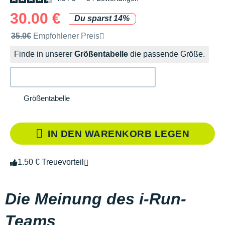
30.00 €
Du sparst 14%
Unverbindliche Preisempfehlung der Marke
35.0€
Empfohlener Preis
Finde in unserer
Größentabelle
die passende Größe.
Größentabelle
IN DEN WARENKORB LEGEN
1.50 € Treuevorteil
Die Meinung des i-Run-
Teams