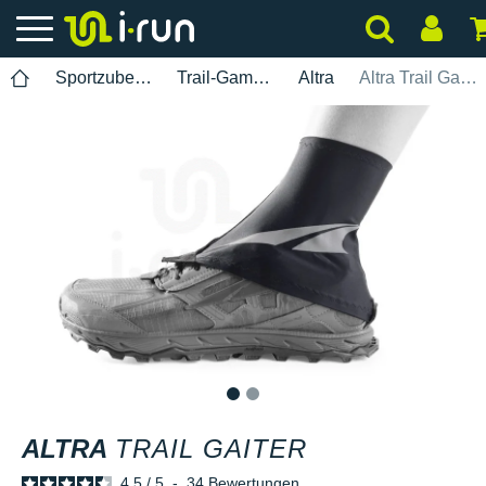
Sportzubehör
Trail-Gamaschen
Altra
Altra Trail Gaiter
1
2
ALTRA
TRAIL GAITER
4.5
/
5
-
34
Bewertungen