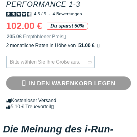
PERFORMANCE 1-3
4.5
/
5
-
4
Bewertungen
102.00 €
Du sparst 50%
Unverbindliche Preisempfehlung der Marke
205.0€
Empfohlener Preis
2 monatliche Raten in Höhe von
51.00 €
Ohne Zusatzkosten
Bitte wählen Sie Ihre Größe aus.
IN DEN WARENKORB LEGEN
Kostenloser Versand
5.10 € Treuevorteil
Die Meinung des i-Run-