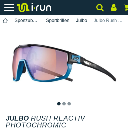
Sportzubehör
Sportbrillen
Julbo
Julbo Rush Reactiv Photochromic Performance 1-3
1
2
3
JULBO
RUSH REACTIV
PHOTOCHROMIC