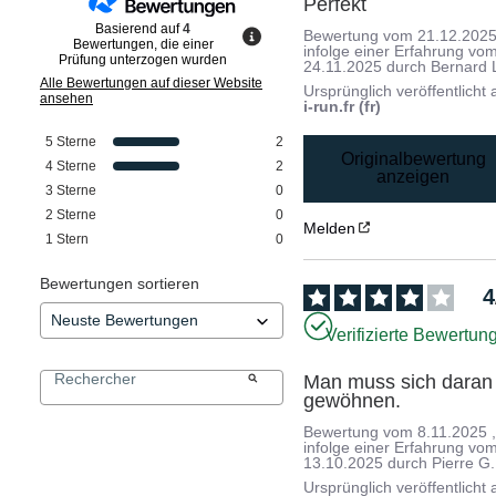
Perfekt
Basierend auf
4
Bewertung vom
21.12.202
Bewertungen, die einer
infolge einer Erfahrung vo
Prüfung unterzogen wurden
24.11.2025
durch
Bernard 
Alle Bewertungen auf dieser Website
Ursprünglich veröffentlicht 
ansehen
i-run.fr (fr)
5
Sterne
2
Originalbewertung
4
Sterne
2
anzeigen
3
Sterne
0
2
Sterne
0
Melden
1
Stern
0
Bewertungen sortieren
4
Verifizierte Bewertun
Man muss sich daran 
gewöhnen.
Bewertung vom
8.11.2025
infolge einer Erfahrung vo
13.10.2025
durch
Pierre G.
Ursprünglich veröffentlicht 