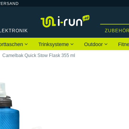
VERSAND
LEKTRONIK
ZUBEHÖ
orttaschen
Trinksysteme
Outdoor
Fitn
Camelbak Quick Stow Flask 355 ml