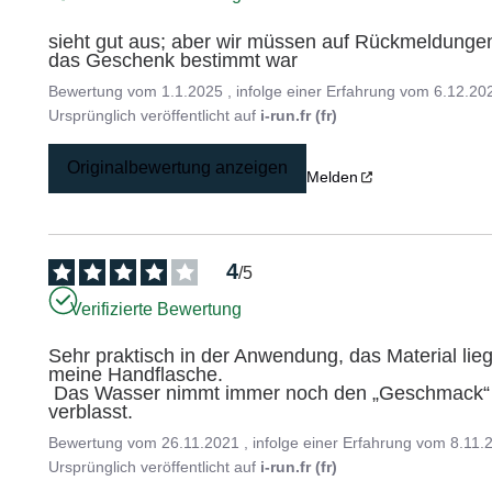
sieht gut aus; aber wir müssen auf Rückmeldungen 
das Geschenk bestimmt war
Bewertung vom
1.1.2025
, infolge einer Erfahrung vom
6.12.20
Ursprünglich veröffentlicht auf
i-run.fr (fr)
Originalbewertung anzeigen
Melden
4
/
5
Verifizierte Bewertung
Sehr praktisch in der Anwendung, das Material lie
meine Handflasche.

 Das Wasser nimmt immer noch den „Geschmack“ von Plastik an, um zu sehen, ob dieser mit der Zeit 
verblasst.
Bewertung vom
26.11.2021
, infolge einer Erfahrung vom
8.11.
Ursprünglich veröffentlicht auf
i-run.fr (fr)