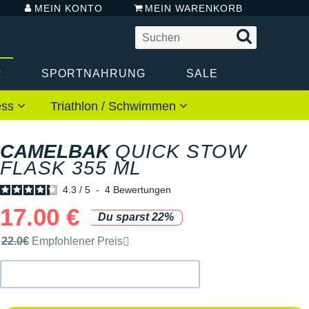
MEIN KONTO
MEIN WARENKORB
R
SPORTNAHRUNG
SALE
ess
Triathlon / Schwimmen
CAMELBAK
QUICK STOW
FLASK 355 ML
4.3
/
5
-
4
Bewertungen
17.00 €
Du sparst 22%
Unverbindliche Preisempfehlung der Marke
22.0€
Empfohlener Preis