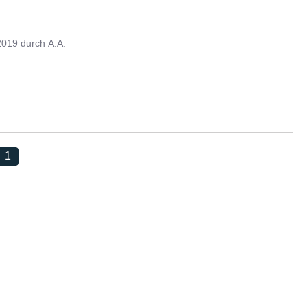
2019
durch
A.A.
1