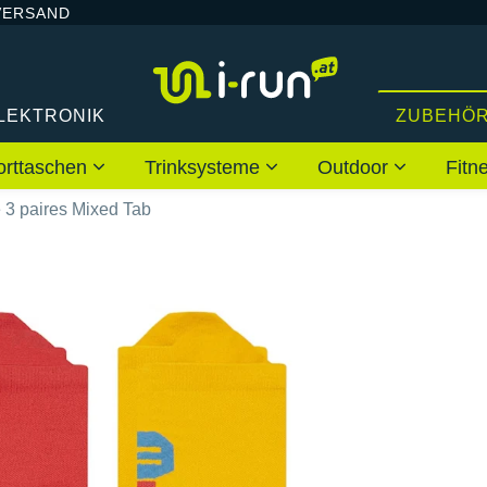
VERSAND
LEKTRONIK
ZUBEHÖ
orttaschen
Trinksysteme
Outdoor
Fitn
 3 paires Mixed Tab