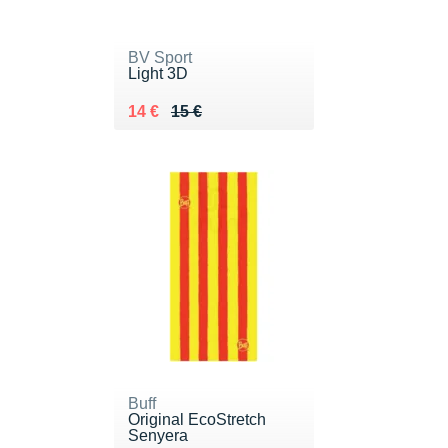
BV Sport
Light 3D
Au lieu de 15 €
Vendu 14 €
14 €
15 €
Buff
Original EcoStretch
Senyera