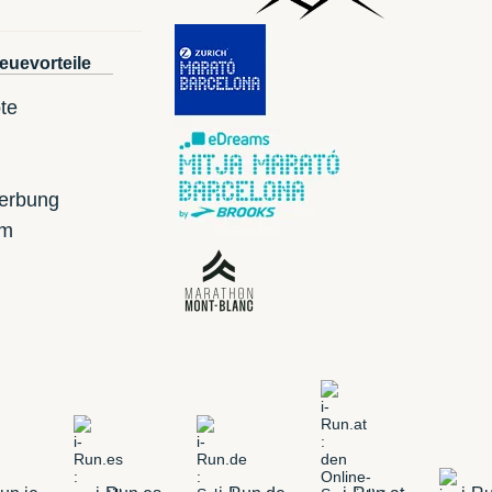
euevorteile
te
erbung
mm