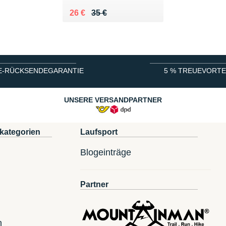
Au lieu de 35 €
Vendu 26 €
26 €
35 €
E-RÜCKSENDEGARANTIE
5 % TREUEVORTE
UNSERE VERSANDPARTNER
kategorien
Laufsport
Blogeinträge
Partner
n