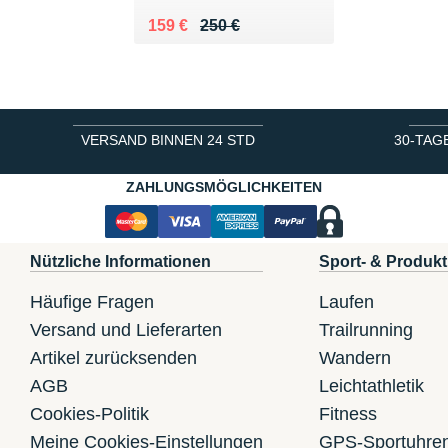
Au lieu de 250 €
Vendu 159 €
159 €
250 €
VERSAND BINNEN 24 STD
30-TAG
ZAHLUNGSMÖGLICHKEITEN
Nützliche Informationen
Sport- & Produkt
Häufige Fragen
Laufen
Versand und Lieferarten
Trailrunning
Artikel zurücksenden
Wandern
AGB
Leichtathletik
Cookies-Politik
Fitness
Meine Cookies-Einstellungen
GPS-Sportuhre