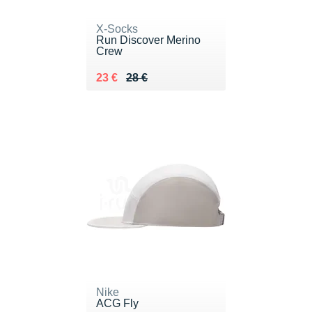
X-Socks
Run Discover Merino
Crew
Au lieu de 28 €
Vendu 23 €
23 €
28 €
Nike
ACG Fly