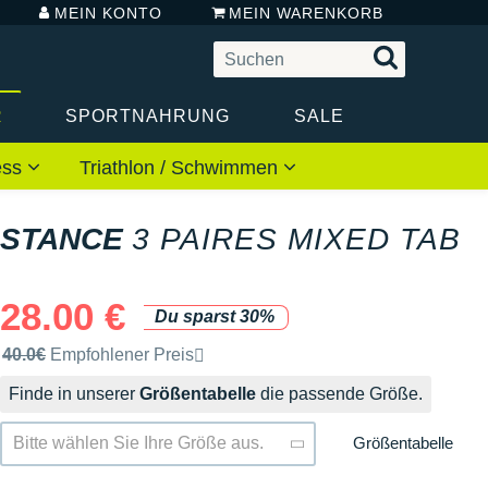
MEIN KONTO
MEIN WARENKORB
R
SPORTNAHRUNG
SALE
ess
Triathlon / Schwimmen
STANCE
3 PAIRES MIXED TAB
28.00 €
Du sparst 30%
Unverbindliche Preisempfehlung der Marke
40.0€
Empfohlener Preis
Finde in unserer
Größentabelle
die passende Größe.
Größentabelle
Bitte wählen Sie Ihre Größe aus.