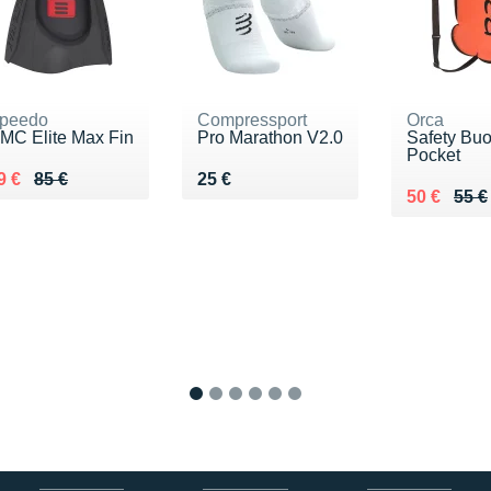
peedo
Compressport
Orca
MC Elite Max Fin
Pro Marathon V2.0
Safety Bu
Pocket
u lieu de 85 €
endu 69 €
Vendu 25 €
9 €
85 €
25 €
Au lieu de
Vendu 50 
50 €
55 €
1
2
3
4
5
6