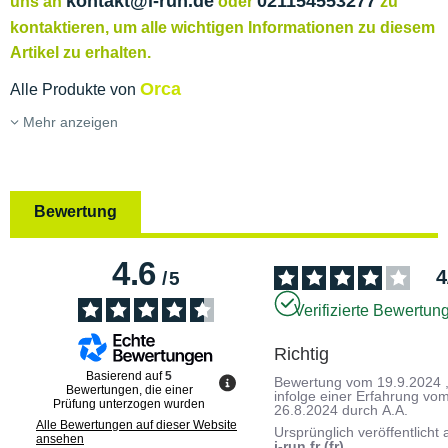
kontakt@i-run.de
021154553277
uns an
oder
zu
kontaktieren, um alle wichtigen Informationen zu diesem
Artikel zu erhalten.
Orca
Alle Produkte von
Mehr anzeigen
Bewertung
4.6
4
/
5
Verifizierte Bewertun
Richtig
Basierend auf
5
Bewertung vom
19.9.2024
Bewertungen, die einer
infolge einer Erfahrung vo
Prüfung unterzogen wurden
26.8.2024
durch
A.A.
Alle Bewertungen auf dieser Website
Ursprünglich veröffentlicht 
ansehen
i-run.fr (fr)