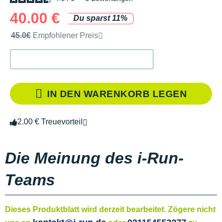
40.00 €
Du sparst 11%
Unverbindliche Preisempfehlung der Marke
45.0€
Empfohlener Preis
IN DEN WARENKORB LEGEN
2.00 € Treuevorteil
Die Meinung des i-Run-
Teams
Dieses Produktblatt wird derzeit bearbeitet. Zögere nicht