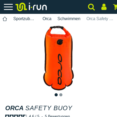
Sportzubehör
Orca
Schwimmen
Orca Safety Buoy
1
2
ORCA
SAFETY BUOY
4.6
/
5
-
5
Bewertungen