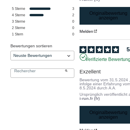
5
Sterne
3
Originalbewertung
4
Sterne
2
anzeigen
3
Sterne
0
2
Sterne
0
Melden
1
Stern
0
Bewertungen sortieren
5
Verifizierte Bewertun
Exzellent
Bewertung vom
31.5.2024
infolge einer Erfahrung vo
8.5.2024
durch
A.A.
Ursprünglich veröffentlicht 
i-run.fr (fr)
Originalbewertung
anzeigen