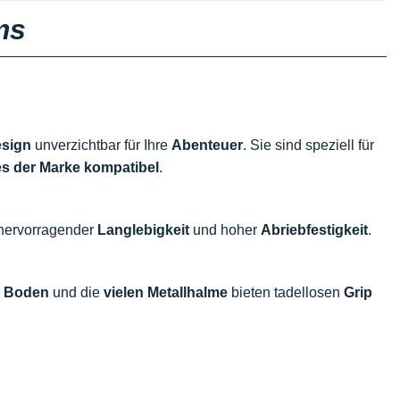
ms
esign
unverzichtbar für Ihre
Abenteuer
. Sie sind speziell für
kes der Marke kompatibel
.
n hervorragender
Langlebigkeit
und hoher
Abriebfestigkeit
.
m Boden
und die
vielen Metallhalme
bieten tadellosen
Grip