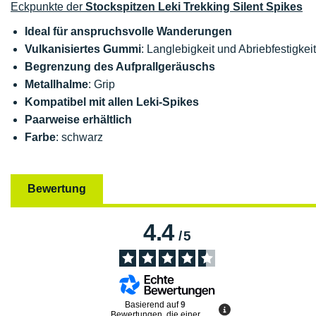
Eckpunkte der
Stockspitzen Leki Trekking Silent Spikes
Ideal für anspruchsvolle Wanderungen
Vulkanisiertes Gummi
: Langlebigkeit und Abriebfestigkeit
Begrenzung des Aufprallgeräuschs
Metallhalme
: Grip
Kompatibel mit allen Leki-Spikes
Paarweise erhältlich
Farbe
: schwarz
Bewertung
4.4
/
5
Basierend auf
9
Bewertungen, die einer