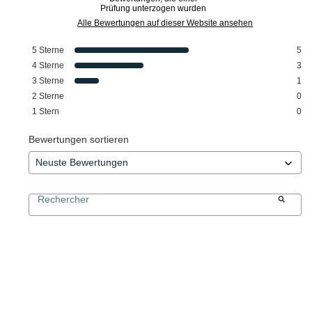
Prüfung unterzogen wurden
Alle Bewertungen auf dieser Website ansehen
5
Sterne
5
4
Sterne
3
3
Sterne
1
2
Sterne
0
1
Stern
0
Bewertungen sortieren