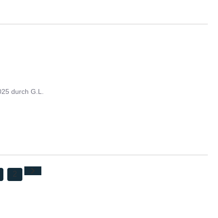
025
durch
G.L.
2