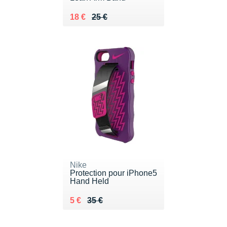
Au lieu de 25 €
Vendu 18 €
18 €
25 €
Nike
Protection pour iPhone5
Hand Held
Au lieu de 35 €
Vendu 5 €
5 €
35 €