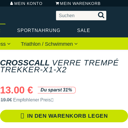
MEIN KONTO
MEIN WARENKORB
R
SPORTNAHRUNG
SALE
ess
Triathlon / Schwimmen
CROSSCALL
VERRE TREMPÉ
TREKKER-X1-X2
13.00 €
Du sparst 31%
Unverbindliche Preisempfehlung der Marke
19.0€
Empfohlener Preis
IN DEN WARENKORB LEGEN