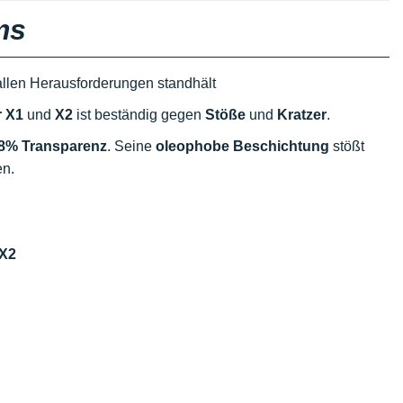
ms
 allen Herausforderungen standhält
r X1
und
X2
ist beständig gegen
Stöße
und
Kratzer
.
8% Transparenz
. Seine
oleophobe Beschichtung
stößt
en.
 X2