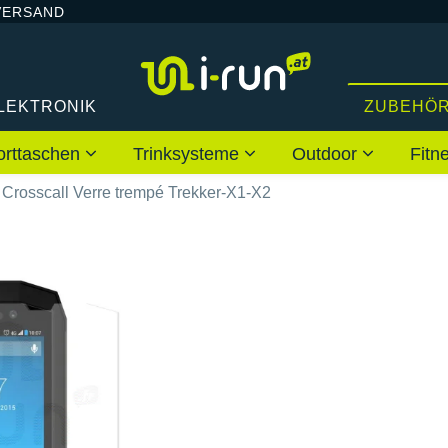
VERSAND
LEKTRONIK
ZUBEHÖ
orttaschen
Trinksysteme
Outdoor
Fitn
Crosscall Verre trempé Trekker-X1-X2