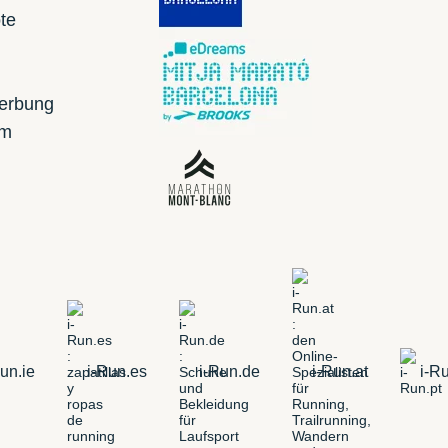
te
erbung
mm
un.ie
i-Run.es
i-Run.de
i-Run.at
i-Ru