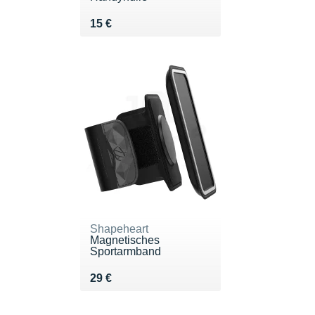
Vendu 15 €
15 €
Shapeheart
Magnetisches
Sportarmband
Vendu 29 €
29 €