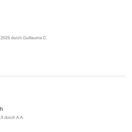
.2025
durch
Guillaume C.
ch
19
durch
A.A.