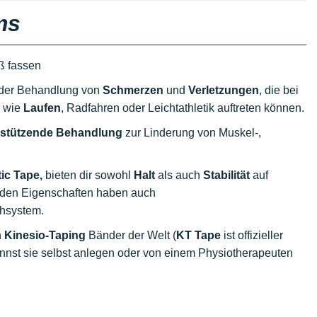
ms
ß fassen
n der Behandlung von
Schmerzen
und
Verletzungen
, die bei
n wie
Laufen
, Radfahren oder Leichtathletik auftreten können.
rstützende Behandlung
zur Linderung von Muskel-,
ic Tape,
bieten dir sowohl
Halt
als auch
Stabilität
auf
nden Eigenschaften haben auch
phsystem.
n
Kinesio-Taping
Bänder der Welt (
KT Tape
ist offizieller
nnst sie selbst anlegen oder von einem Physiotherapeuten