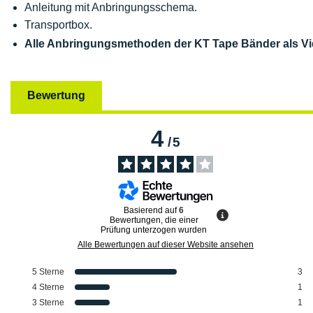
Anleitung mit Anbringungsschema.
Transportbox.
Alle Anbringungsmethoden der KT Tape Bänder als V
Bewertung
4
/
5
Basierend auf
6
Bewertungen, die einer
Prüfung unterzogen wurden
Alle Bewertungen auf dieser Website ansehen
5
Sterne
3
4
Sterne
1
3
Sterne
1