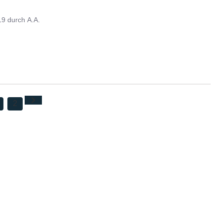
19
durch
A.A.
2