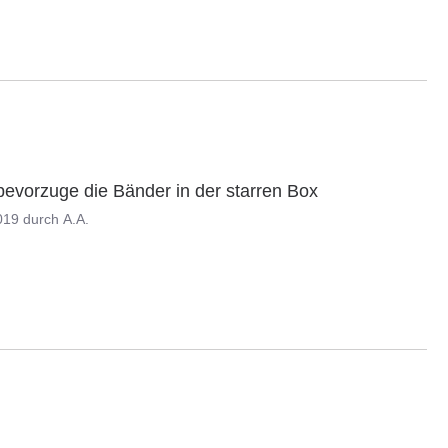
h bevorzuge die Bänder in der starren Box
019
durch
A.A.