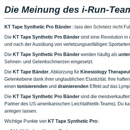
Die Meinung des i-Run-Tea
KT Tape Synthetic Pro Bänder
: lass den Schmerz nicht Fu
Die
KT Tape Synthetic Pro Bänder
sind eine Revolution i
und nach der Ausübung von verletzungsanfälligen Sportarte
Die
KT Tape Synthetic Pro Bänder
werden häufig als
unte
Sehnen- und Gelenkschmerzen eingesetzt.
Die
KT Tape Bänder
, Abkürzung für
Kinesiology Therapeut
Gelenkebene dank ihrer unglaublichen Elastizität. Ihre
hafte
einen
tonisierenden
und
drainierenden
Effekt auf das Lym
Die
KT Tape Synthetic Pro Bänder
sind die meistverkaufte
Partner des US-amerikanischen Leichtathletik-Teams). Du ka
anlegen lassen.
Wichtige Punkte von
KT Tape Synthetic Pro: