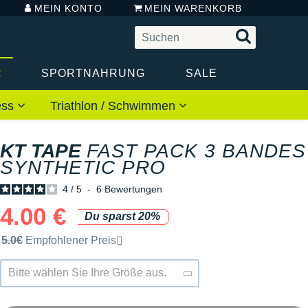
MEIN KONTO
MEIN WARENKORB
R
SPORTNAHRUNG
SALE
ess
Triathlon / Schwimmen
KT TAPE
FAST PACK 3 BANDES
SYNTHETIC PRO
4
/
5
-
6
Bewertungen
4.00 €
Du sparst 20%
Unverbindliche Preisempfehlung der Marke
5.0€
Empfohlener Preis
Bitte wählen Sie Ihre Größe aus.