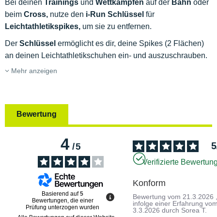
Bei deinen
Trainings
und
Wettkämpfen
auf der
Bahn
oder
beim
Cross,
nutze den
i-Run Schlüssel
für
Leichtathletikspikes,
um sie zu entfernen.
Der
Schlüssel
ermöglicht es dir, deine Spikes (2 Flächen)
an deinen Leichtathletikschuhen ein- und auszuschrauben.
Mehr anzeigen
Bewertung
4
5
/
5
Verifizierte Bewertun
Konform
Basierend auf
5
Bewertung vom
21.3.2026
Bewertungen, die einer
infolge einer Erfahrung vo
Prüfung unterzogen wurden
3.3.2026
durch
Sorea T.