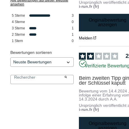
Alle Bewertungen auf dieser Website
Ursprünglich veröffentlicht 
ansehen
i-run.fr (fr)
5
Sterne
3
Originalbewertung
4
Sterne
0
anzeigen
3
Sterne
1
2
Sterne
1
Melden
1
Stern
0
Bewertungen sortieren
2
Verifizierte Bewertun
Beim zweiten Tipp gin
der Schlüssel kaputt
Bewertung vom
14.4.2024
infolge einer Erfahrung vo
14.3.2024
durch
A.A.
Ursprünglich veröffentlicht 
i-run.fr (fr)
Originalbewertung
anzeigen