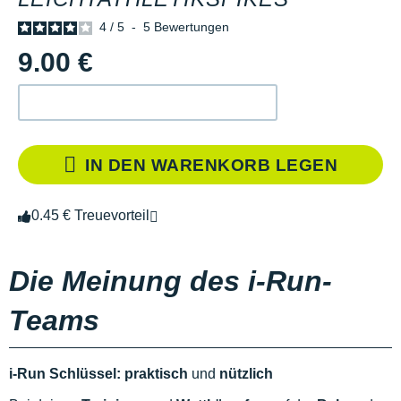
4
/
5
-
5
Bewertungen
9.00 €
IN DEN WARENKORB LEGEN
0.45 € Treuevorteil
Die Meinung des i-Run-
Teams
i-Run Schlüssel:
praktisch
und
nützlich