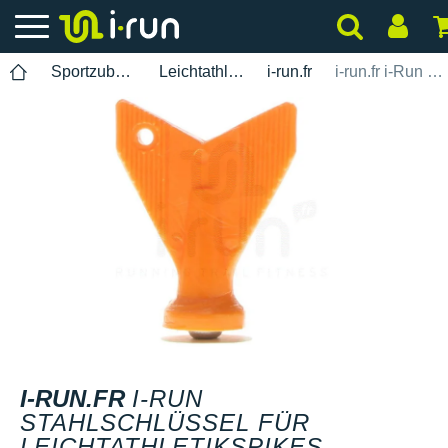
Sportzubehör
Leichtathletik
i-run.fr
i-run.fr i-Run Stahlschlüssel für Leichtathletikspikes
I-RUN.FR
I-RUN
STAHLSCHLÜSSEL FÜR
LEICHTATHLETIKSPIKES