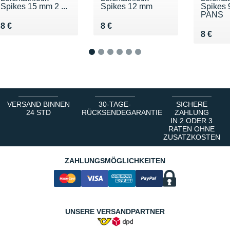
Spikes 15 mm 2 ...
Spikes 12 mm
Spikes 
PANS
Vendu 8 €
Vendu 8 €
8 €
8 €
Vendu 
8 €
1
2
3
4
5
6
VERSAND BINNEN
30-TAGE-
SICHERE
24 STD
RÜCKSENDEGARANTIE
ZAHLUNG
IN 2 ODER 3
RATEN OHNE
ZUSATZKOSTEN
ZAHLUNGSMÖGLICHKEITEN
UNSERE VERSANDPARTNER