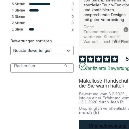
5
Sterne
9
spezieller Touch-Funktio
und kombinieren
4
Sterne
4
ansprechende Designs
3
Sterne
0
mit guter Verarbeitung.
2
Sterne
0
Diese
1
Stern
2
Zusammenfassung
wurde von KI erstellt
Bewertungen sortieren
Ja
Nei
War es hilfreich?
5
Verifizierte Bewertun
Makellose Handschuh
die Sie warm halten
Bewertung vom
6.2.2026
,
infolge einer Erfahrung vo
13.1.2026
durch
Jean R.
Ursprünglich veröffentlicht 
i-run.fr (fr)
Originalbewertung