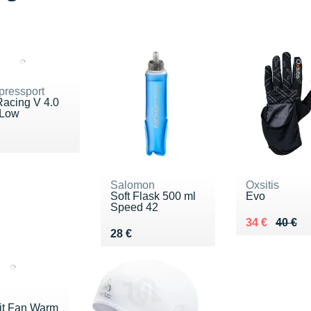
ressport
Racing V 4.0
 Low
u 18 €
Salomon
Oxsitis
Soft Flask 500 ml
Evo
Speed 42
Au lieu de 4
Vendu 34 €
34 €
40 €
Vendu 28 €
28 €
it Fan Warm