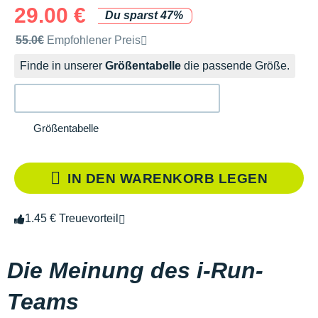
29.00 €
Du sparst 47%
Unverbindliche Preisempfehlung der Marke
55.0€
Empfohlener Preis
Finde in unserer
Größentabelle
die passende Größe.
Größentabelle
IN DEN WARENKORB LEGEN
1.45 € Treuevorteil
Die Meinung des i-Run-
Teams