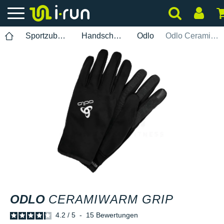
Sportzubehör
Handschuhe
Odlo
Odlo Ceramiwarm Grip
ODLO
CERAMIWARM GRIP
4.2
/
5
-
15
Bewertungen