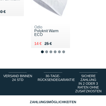
u de 30 €
18 €
30 €
Odlo
Polyknit Warm
ECO
Au lieu de 25 €
Vendu 14 €
14 €
25 €
1
2
3
4
5
6
VERSAND BINNEN
30-TAGE-
SICHERE
24 STD
RÜCKSENDEGARANTIE
ZAHLUNG
IN 2 ODER 3
RATEN OHNE
ZUSATZKOSTEN
ZAHLUNGSMÖGLICHKEITEN