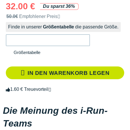
32.00 €
Du sparst 36%
Unverbindliche Preisempfehlung der Marke
50.0€
Empfohlener Preis
Finde in unserer
Größentabelle
die passende Größe.
Größentabelle
IN DEN WARENKORB LEGEN
1.60 € Treuevorteil
Die Meinung des i-Run-
Teams