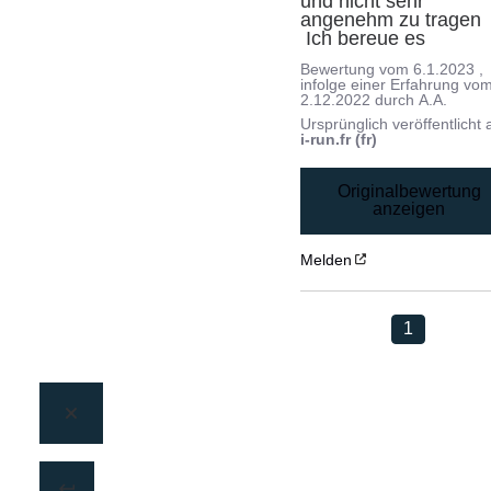
und nicht sehr 
angenehm zu tragen

 Ich bereue es
Bewertung vom
6.1.2023
,
infolge einer Erfahrung vo
2.12.2022
durch
A.A.
Ursprünglich veröffentlicht 
i-run.fr (fr)
Originalbewertung
anzeigen
Melden
1