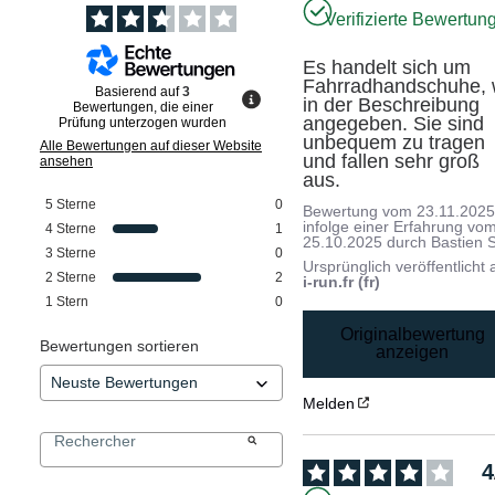
Verifizierte Bewertun
Es handelt sich um 
Fahrradhandschuhe, w
Basierend auf
3
in der Beschreibung 
Bewertungen, die einer
angegeben. Sie sind 
Prüfung unterzogen wurden
unbequem zu tragen 
Alle Bewertungen auf dieser Website
und fallen sehr groß 
ansehen
aus.
5
Sterne
0
Bewertung vom
23.11.202
infolge einer Erfahrung vo
4
Sterne
1
25.10.2025
durch
Bastien S
3
Sterne
0
Ursprünglich veröffentlicht 
2
Sterne
2
i-run.fr (fr)
1
Stern
0
Originalbewertung
Bewertungen sortieren
anzeigen
Melden
4