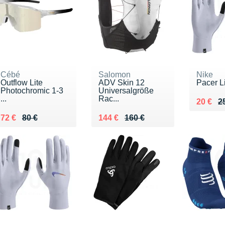
Cébé
Salomon
Nike
Outflow Lite
ADV Skin 12
Pacer L
Photochromic 1-3
Universalgröße
...
Rac...
Au lieu
Vendu 
20 €
2
Au lieu de 80 €
Vendu 72 €
Au lieu de 160 €
Vendu 144 €
72 €
80 €
144 €
160 €