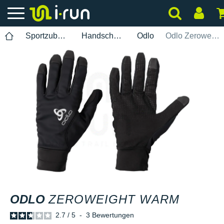
Sportzubehör
Handschuhe
Odlo
Odlo Zeroweight Warm
ODLO
ZEROWEIGHT WARM
2.7
/
5
-
3
Bewertungen