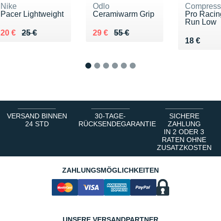
Nike
Odlo
Compress
Pacer Lightweight
Ceramiwarm Grip
Pro Racin
Run Low
Au lieu de 25 €
Vendu 20 €
Au lieu de 55 €
Vendu 29 €
20 €
25 €
29 €
55 €
Vendu 18
18 €
1
2
3
4
5
6
VERSAND BINNEN
30-TAGE-
SICHERE
24 STD
RÜCKSENDEGARANTIE
ZAHLUNG
IN 2 ODER 3
RATEN OHNE
ZUSATZKOSTEN
ZAHLUNGSMÖGLICHKEITEN
UNSERE VERSANDPARTNER