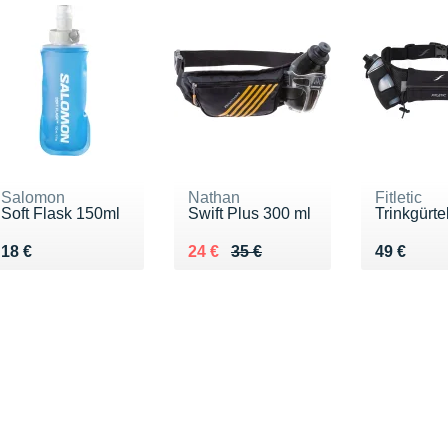
Salomon
Nathan
Fitletic
Soft Flask 150ml
Swift Plus 300 ml
Trinkgürt
Vendu 18 €
Au lieu de 35 €
Vendu 24 €
Vendu 49
18 €
24 €
35 €
49 €