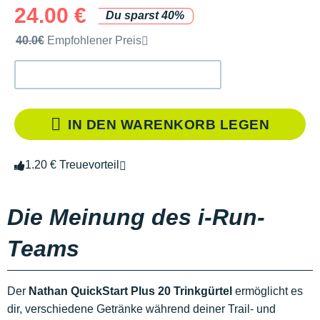
24.00 €
Du sparst 40%
Unverbindliche Preisempfehlung der Marke
40.0€
Empfohlener Preis
IN DEN WARENKORB LEGEN
1.20 € Treuevorteil
Die Meinung des i-Run-
Teams
Der
Nathan QuickStart Plus 20 Trinkgürtel
ermöglicht es
dir, verschiedene Getränke während deiner Trail- und