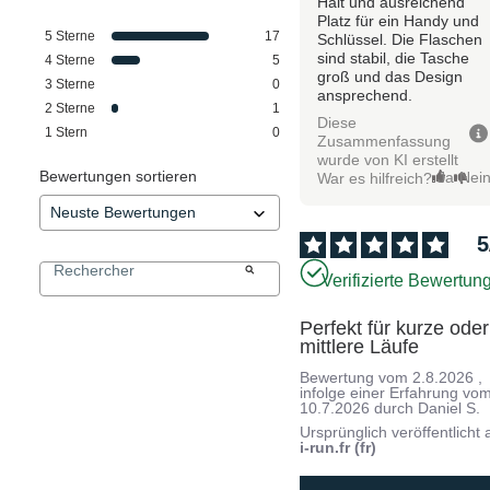
Halt und ausreichend
Platz für ein Handy und
5
Sterne
17
Schlüssel. Die Flaschen
sind stabil, die Tasche
4
Sterne
5
groß und das Design
3
Sterne
0
ansprechend.
2
Sterne
1
Diese
1
Stern
0
Zusammenfassung
wurde von KI erstellt
Bewertungen sortieren
Ja
Nei
War es hilfreich?
5
Verifizierte Bewertun
Perfekt für kurze oder 
mittlere Läufe
Bewertung vom
2.8.2026
,
infolge einer Erfahrung vo
10.7.2026
durch
Daniel S.
Ursprünglich veröffentlicht 
i-run.fr (fr)